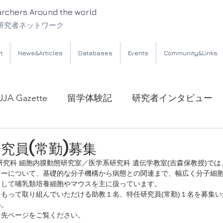
archers Around the world
研究者ネットワーク
t
News&Articles
Databases
Events
Community&Links
UJA Gazette
留学体験記
研究者インタビュー
究員(常勤)募集
研究科 細胞内膜動態研究室／医学系研究科 遺伝学教室(吉森保教授)で
ジーについて、基礎的な分子機構から病態との関連まで、幅広く分子細
として哺乳類培養細胞やマウスを主に扱っています。
もって取り組んでいただける助教１名、特任研究員(常勤)１名を募集
い。
ク先ページをご覧ください。