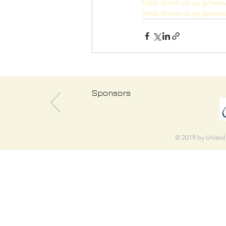
https://jrecin.jst.go.jp/
https://jrecin.jst.go.jp/
Sponsors
© 2019 by United