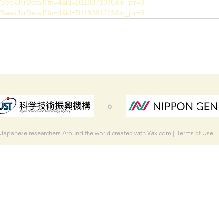
seek/SeekJorDetail?fn=4&id=D118071396&ln_jor=0
seek/SeekJorDetail?fn=4&id=D118081223&ln_jor=0
 Japanese researchers Around the world created with
Wix.com
|
Terms of Use