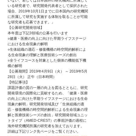
いない、若しくは日本国外の研究機関に所属して
いる研究者で、研究開発代表者として採択された
場合、2019年10月1日までに日本国内の研究機関
に所属して研究を実施する体制を取ることが可能
な研究者も応募できます。」
【公募研究開発領域】
本年度は下記3領域の公募を行います
○健康・医療の向上に向けた早期ライフステージ
における生命現象の解明
○生体組織の適応・修復機構の時空間的解析によ
る生命現象の理解と医療技術シーズの創出
○全ライフコースを対象とした個体の機能低下機
構の解明
【公募期間】2019年4月9日（火） ～ 2019年5月
28日（火） 正午（日本時間）
【特記事項】
課題評価の質の一層の向上を図るとともに、研究
開発環境の国際化に貢献するため、「健康・医療
の向上に向けた早期ライフステージにおける生命
現象の解明」研究開発領域及び「生体組織の適
応・修復機構の時空間的解析による生命現象の理
解と医療技術シーズの創出」研究開発領域ユニッ
トタイプ（AMED-CREST）の事前評価の過程に
海外研究機関所属の研究者を加えております。
詳細は下記リンク先ページをご覧ください。