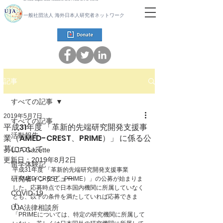
一般社団法人 海外日本人研究者ネットワーク
記事
すべての記事
2019年5月7日
すべての記事
平成31年度 「革新的先端研究開発支援事
活動報告
業（AMED-CREST、PRIME）」 に係る公
募について
UJA Gazette
更新日：
2019年8月2日
留学体験記
平成31年度 「革新的先端研究開発支援事業
研究者インタビュー
（AMED-CREST、PRIME）」の公募が始まりま
した。応募時点で日本国内機関に所属していなく
COVID-19
とも、以下の条件を満たしていれば応募できま
す。
UJA法律相談所
「PRIMEについては、特定の研究機関に所属して