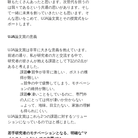
験もたくさんあったと思います。次世代を担うの
は我々であるという共通の思いがあります。そし
て一緒に未来を創っていきたいとも思います。そ
んな思いをこめて、UJA論文賞とその授賞式をレ
ポートします。
UJA論文賞の意義
UJA論文賞は非常に大きな意義を抱えています。
前述の通り、私が研究者の方と交流する中で、
研究者の皆さんが抱える課題として下記の2点が
あると考えました。
課題➊ 競争が非常に激しい 、ポストの獲
得が難しい
→競争の中で疲弊してしまう。モチベーシ
ョンの維持が難しい。
課題➋ 凄いことをしているのに、専門外
の人にとっては何が凄いか分からない
→よって、地味。目立たない。家族の理解
も得られにくい。
UJA論文賞はこれら2つの課題に対するソリュー
ションになっているのではと感じました。
若手研究者のモチベーションとなる、明確な”マ