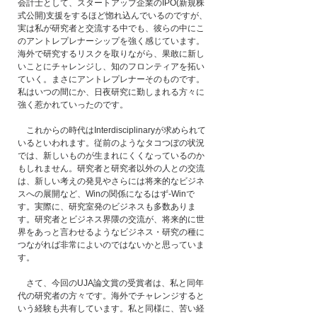
会計士として、スタートアップ企業のIPO(新規株
式公開)支援をするほど惚れ込んでいるのですが、
実は私が研究者と交流する中でも、彼らの中にこ
のアントレプレナーシップを強く感じています。
海外で研究するリスクを取りながら、果敢に新し
いことにチャレンジし、知のフロンティアを拓い
ていく。まさにアントレプレナーそのものです。
私はいつの間にか、日夜研究に勤しまれる方々に
強く惹かれていったのです。
　これからの時代はInterdisciplinaryが求められて
いるといわれます。従前のようなタコつぼの状況
では、新しいものが生まれにくくなっているのか
もしれません。研究者と研究者以外の人との交流
は、新しい考えの発見やさらには将来的なビジネ
スへの展開など、Winの関係になるはず-Winで
す。実際に、研究室発のビジネスも多数ありま
す。研究者とビジネス界隈の交流が、将来的に世
界をあっと言わせるようなビジネス・研究の種に
つながれば非常によいのではないかと思っていま
す。
　さて、今回のUJA論文賞の受賞者は、私と同年
代の研究者の方々です。海外でチャレンジすると
いう経験も共有しています。私と同様に、苦い経