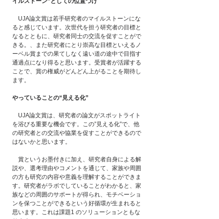
イルストーン”としての位置づけ
　UJA論文賞は若手研究者のマイルストーンにな
ると感じています。次世代を担う研究者の目標と
なるとともに、研究者同士の交流を促すことがで
きる。、また研究者にとり崇高な目標といえるノ
ーベル賞までの果てしなく遠い道の途中で目指す
通過点になり得ると思います。受賞者が活躍する
ことで、賞の権威がどんどん上がることを期待し
ます。
やっていることの“見える化”
　UJA論文賞は、研究者の論文がスポットライト
を浴びる重要な機会です。この”見える化”で、他
の研究者との交流や協業を促すことができるので
はないかと思います。
　賞というお墨付きに加え、研究者自身による解
説や、選考理由やコメントを通じて、家族や周囲
の方も研究の内容や意義を理解することができま
す。研究者がラボでしていることがわかると、家
族などの周囲のサポートが得られ、モチベーショ
ンを保つことができるという好循環が生まれると
思います。これは課題1 のソリューションともな