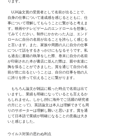
ります。
　UJA論文賞の受賞者として名前が出ることで、
自身の仕事について達成感を感じるとともに、仕
事について理解してもらうことに繋がると考えま
す。映画やテレビゲームのエンドロールを想像し
てみてください。制作にかかわった人は、エンド
ロールに自分の名前が出ることを誇らしく感じる
と言います。また、家族や周囲の人に自分の仕事
について話をするきっかけにもなるそうです。私
も過去に書籍の執筆をした際、巻末に自分の名前
が印刷された本が書店に並んだ際は、親や友達に
胸を張ることができました。賞を通じて自分の名
前が世に出るということは、自分の仕事を他の人
に誇りを持って伝えることに繋がります。
　もちろん論文が雑誌に載った時点で名前は出て
いますし、業績も明確になっているとも言えるか
もしれません。しかし(特に海外でご活躍の研究者
の方にとって)、英語論文は本人は理解できても周
りのサポーターは理解し難いと思います。賞を通
じて日本語で業績が明確になることの意義は大き
いと感じました。
ウイルス対策の思わぬ利点