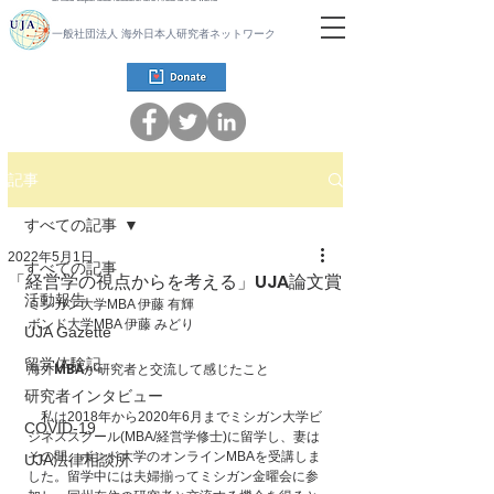
一般社団法人 海外日本人研究者ネットワーク
記事
すべての記事
2022年5月1日
すべての記事
「経営学の視点からを考える」UJA論文賞
活動報告
ミシガン大学MBA 伊藤 有輝 
ボンド大学MBA 伊藤 みどり
UJA Gazette
留学体験記
海外MBAが研究者と交流して感じたこと
研究者インタビュー
　私は2018年から2020年6月までミシガン大学ビ
COVID-19
ジネススクール(MBA/経営学修士)に留学し、妻は
その間、ボンド大学のオンラインMBAを受講しま
UJA法律相談所
した。留学中には夫婦揃ってミシガン金曜会に参