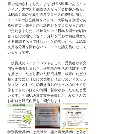
拶で開始されました。まずはUJA理事であるイン
ディアナ大学河野龍義さんから開会挨拶があり、
UJA論文賞の意義や選考プロセスの説明に加え
て、UJAの設立経緯をパデュー大学名誉教授であ
る根岸英一先生との会談内容を交えながらご紹介
いただきました。根岸先生の「日本人同士が馴れ
合うだけの場ではなく、分野を問わず切磋琢磨で
きる組織であってほしい」との想いから、UJA論
文賞も分野を問わないユニークな論文賞になって
いるそうです。
　授賞式のメインイベントとして、受賞者が研究
内容を発表しました。研究者が生活のほぼすべて
を捧げて、たどり着いた研究成果。成果にたどり
着くまでにどれだけの実験どれだけのディスカッ
ション、どれだけの書き直しがあったのか全く想
像もできないほどの時間・苦労があったのだと思
います。今回UJA論文賞を受賞した、みなさんの
お名前と研究内容をご紹介します。
特別賞受賞者には賞状が、論文賞受賞者には盾が