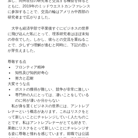
加し、同州在住の研究者と交流する機会を得ると
ともに、2019年のミッドウエストカンファレンス
に参加することで、交流の輪はアメリカ中西部の
研究者まで広がりました。
　大学も経済学部で卒業後すぐにビジネスの世界
に飛び込んだ私にとって、理系研究者はほぼ未知
の存在でした。しかし、彼らとの交流を重ねるこ
とで、少しずつ理解が進むと同時に、下記の思い
が芽生えました。
尊敬する点
フロンティア精神 
知性及び知的好奇心
努力と忍耐
大変そうな点
ポストの獲得が難しい、競争が非常に激しい
専門外の人にとっては、凄いことをしている
のに何が凄いか分からない
　私が身を置くビジネスの世界には、アントレプ
レナーという概念があります。これはリスクをと
って新しいことにチャレンジしていく人たちのこ
とです。私はアントレプレナーがとても好きで、
果敢にリスクをとって新しいことにチャレンジす
る姿に尊敬と憧れを感じています。前職では公認