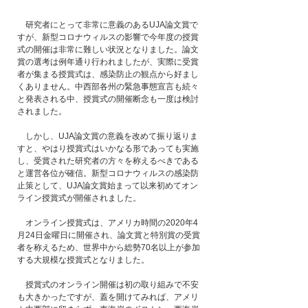
　研究者にとって非常に意義のあるUJA論文賞で
すが、新型コロナウィルスの影響で今年度の授賞
式の開催は非常に難しい状況となりました。論文
賞の選考は例年通り行われましたが、実際に受賞
者が集まる授賞式は、感染防止の観点から好まし
くありません。中西部各州の緊急事態宣言も続々
と発表される中、授賞式の開催断念も一度は検討
されました。
　しかし、UJA論文賞の意義を改めて振り返りま
すと、やはり授賞式はいかなる形であっても実施
し、受賞された研究者の方々を称えるべきである
と運営各位が確信。新型コロナウィルスの感染防
止策として、UJA論文賞始まって以来初めてオン
ライン授賞式が開催されました。
　オンライン授賞式は、アメリカ時間の2020年4
月24日金曜日に開催され、論文賞と特別賞の受賞
者を称えるため、世界中から総勢70名以上が参加
する大規模な授賞式となりました。
　授賞式のオンライン開催は初の取り組みで不安
も大きかったですが、蓋を開けてみれば、アメリ