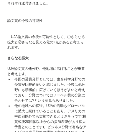
それぞれ送付されました。
論文賞の今後の可能性
　UJA論文賞の今後の可能性として、①さらなる
拡大と②さらなる見える化の2点があると考えら
れます。
さらなる拡大
UJA論文賞の他分野、他地域に広げることが重要
と考えます。
今回の受賞分野としては、生命科学分野での
受賞が比較的多いと感じました。今後は他分
野にも積極的に広げていくほうがよいと考え
ており、分野についてはノーベル賞の分類に
合わせては?という意見もありました。
他の地域への拡張。UJAの活動もグローバル
に拡大し続けていることもあり、アメリカの
中西部以外でも実施できるとよさそうです(授
賞式後20団体以上からの参加希望があり拡大
予定とのことです)。ビジネス分野で有名なア