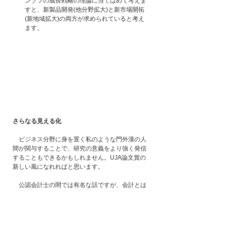
ンゾフの成長戦略の理論に当てはめて考えま
すと、新製品開発(他分野拡大)と新市場開拓
(新地域拡大)の両方が求められていると考え
ます。
さらなる見える化
　ビジネス分野に身を置く私のような門外漢の人
間が関与することで、研究の意義をより強く発信
することもできるかもしれません。UJA論文賞の
新しい風になれればと思います。
　公認会計士の間では有名な話ですが、会計とは
無縁のある研究者が書いた簿記の本がとても分か
りやすいことで、有名です。この研究者は大学運
営に携わるようになったことを契機に、簿記の知
識が必要となり、独学で簿記を身につけたそうで