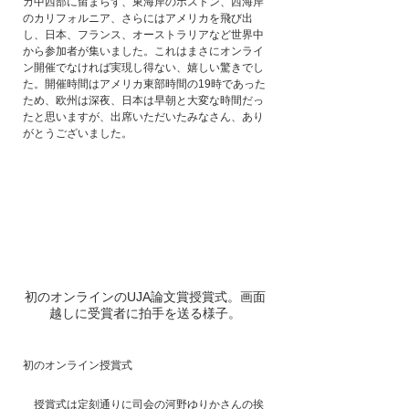
カ中西部に留まらず、東海岸のボストン、西海岸
のカリフォルニア、さらにはアメリカを飛び出
し、日本、フランス、オーストラリアなど世界中
から参加者が集いました。これはまさにオンライ
ン開催でなければ実現し得ない、嬉しい驚きでし
た。開催時間はアメリカ東部時間の19時であった
ため、欧州は深夜、日本は早朝と大変な時間だっ
たと思いますが、出席いただいたみなさん、あり
がとうございました。
初のオンラインのUJA論文賞授賞式。画面
越しに受賞者に拍手を送る様子。
初のオンライン授賞式
　授賞式は定刻通りに司会の河野ゆりかさんの挨