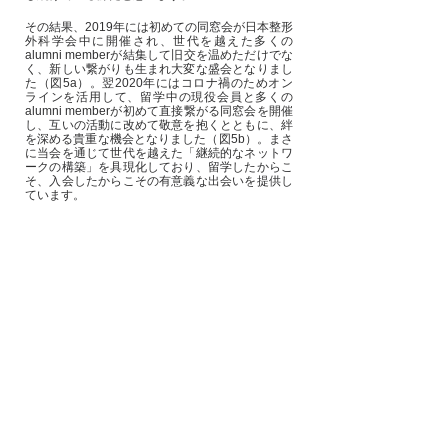
その結果、2019年には初めての同窓会が日本整形
外科学会中に開催され、世代を越えた多くの
alumni memberが結集して旧交を温めただけでな
く、新しい繋がりも生まれ大変な盛会となりまし
た（図5a）。翌2020年にはコロナ禍のためオン
ラインを活用して、留学中の現役会員と多くの
alumni memberが初めて直接繋がる同窓会を開催
し、互いの活動に改めて敬意を抱くとともに、絆
を深める貴重な機会となりました（図5b）。まさ
に当会を通じて世代を越えた「継続的なネットワ
ークの構築」を具現化しており、留学したからこ
そ、入会したからこその有意義な出会いを提供し
ています。