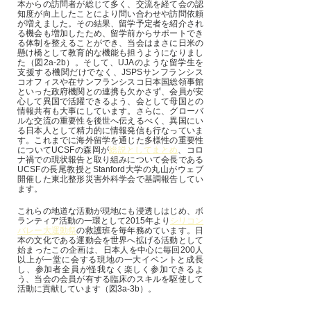
本からの訪問者が総じて多く、交流を経て会の認
知度が向上したことにより問い合わせや訪問依頼
が増えました。その結果、留学予定者を紹介され
る機会も増加したため、留学前からサポートでき
る体制を整えることができ、当会はまさに日米の
懸け橋として教育的な機能も担うようになりまし
た（図2a-2b）。そして、UJAのような留学生を
支援する機関だけでなく、JSPSサンフランシス
コオフィスや在サンフランシスコ日本国総領事館
といった政府機関との連携も欠かさず、会員が安
心して異国で活躍できるよう、会として母国との
情報共有も大事にしています。さらに、グローバ
ルな交流の重要性を後世へ伝えるべく、異国にい
る日本人として精力的に情報発信も行なっていま
す。これまでに海外留学を通じた多様性の重要性
についてUCSFの森岡が
総説としてまとめ
、コロ
ナ禍での現状報告と取り組みについて会長である
UCSFの長尾教授とStanford大学の丸山がウェブ
開催した東北整形災害外科学会で基調報告してい
ます。
これらの地道な活動が現地にも浸透しはじめ、ボ
ランティア活動の一環として2015年より
シリコン
バレー大運動祭
の救護班を毎年務めています。日
本の文化である運動会を世界へ拡げる活動として
始まったこの企画は、日本人を中心に毎回200人
以上が一堂に会する現地の一大イベントと成長
し、参加者全員が怪我なく楽しく参加できるよ
う、当会の会員が有する臨床のスキルを駆使して
活動に貢献しています（図3a-3b）。