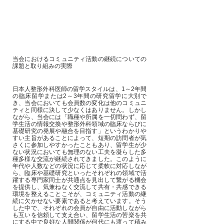
当会におけるコミュニティ活動の継続についての
課題と取り組みの実際
日本人整形外科医師の留学スタイルは、1～2年間
の臨床留学または2～3年間の研究留学に大別で
き、当会においても会員数の変化は他のコミュニ
ティと同様に決して少なくはありません。しかし
ながら、当会には「職種や所属を一切問わず、留
学生活の情報交換や整形外科領域の臨床ならびに
基礎研究の発展や融合を目指す」というわかりや
すい主旨があることによって、短期の訪問者が気
さくに参加しやすかったこともあり、留学生が少
ない状況においても無理のない工夫を凝らした多
種多様な交流が継続されてきました。このように
年代や人数などの状況に応じて柔軟に対応しなが
ら、臨床や基礎研究といったそれぞれの領域で活
躍する専門家同士が共通点を見出して繋がる機会
を提供し、気兼ねなく交流して共有・共感できる
環境を整えることこそが、コミュニティ活動の継
続に欠かせない要素であると考えています。そう
した中で、それぞれの会員が自由に活動しながら
も互いを信頼して支え合い、留学生活の苦楽を共
にする中で良好な人間関係が何代にも渡って積み