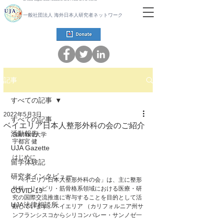
一般社団法人 海外日本人研究者ネットワーク
記事
すべての記事
2022年5月3日
すべての記事
ベイエリア日本人整形外科の会のご紹介
活動報告
Stanford大学
宇都宮 健
UJA Gazette
はじめに
留学体験記
研究者インタビュー
「ベイエリア日本人整形外科の会」は、主に整形
外科・リハビリ・筋骨格系領域における医療・研
COVID-19
究の国際交流推進に寄与することを目的として活
UJA法律相談所
動しています。ベイエリア （カリフォルニア州サ
ンフランシスコからシリコンバレー・サンノゼ一