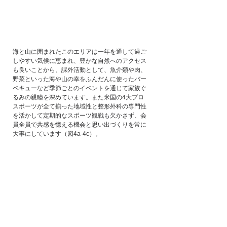
海と山に囲まれたこのエリアは一年を通して過ご
しやすい気候に恵まれ、豊かな自然へのアクセス
も良いことから、課外活動として、魚介類や肉、
野菜といった海や山の幸をふんだんに使ったバー
ベキューなど季節ごとのイベントを通じて家族ぐ
るみの親睦を深めています。また米国の4大プロ
スポーツが全て揃った地域性と整形外科の専門性
を活かして定期的なスポーツ観戦も欠かさず、会
員全員で共感を憶える機会と思い出づくりを常に
大事にしています（図4a-4c）。