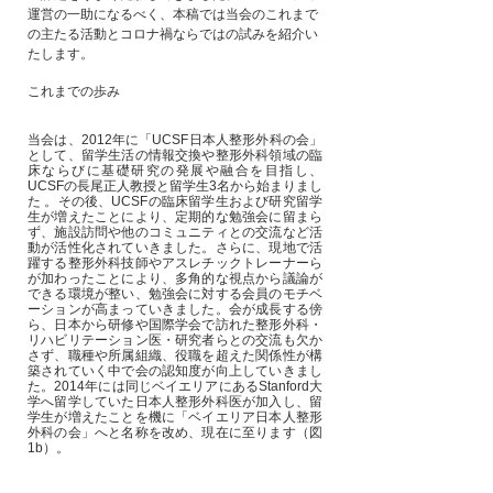
運営の一助になるべく、本稿では当会のこれまで
の主たる活動とコロナ禍ならではの試みを紹介い
たします。
これまでの歩み
当会は、2012年に「UCSF日本人整形外科の会」
として、留学生活の情報交換や整形外科領域の臨
床ならびに基礎研究の発展や融合を目指し、
UCSFの長尾正人教授と留学生3名から始まりまし
た 。その後、UCSFの臨床留学生および研究留学
生が増えたことにより、定期的な勉強会に留まら
ず、施設訪問や他のコミュニティとの交流など活
動が活性化されていきました。さらに、現地で活
躍する整形外科技師やアスレチックトレーナーら
が加わったことにより、多角的な視点から議論が
できる環境が整い、勉強会に対する会員のモチベ
ーションが高まっていきました。会が成長する傍
ら、日本から研修や国際学会で訪れた整形外科・
リハビリテーション医・研究者らとの交流も欠か
さず、職種や所属組織、役職を超えた関係性が構
築されていく中で会の認知度が向上していきまし
た。2014年には同じベイエリアにあるStanford大
学へ留学していた日本人整形外科医が加入し、留
学生が増えたことを機に「ベイエリア日本人整形
外科の会」へと名称を改め、現在に至ります（図
1b）。