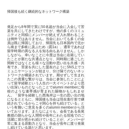
帰国後も続く継続的なネットワーク構築
発足から8年間で実に50名超が当会に入会して苦
楽を共にしてきたわけですが、他の多くのコミュ
ニティと同様にメンバーが絶えず入れ替わること
は例外ではありません。当会においても多くの会
員は既に帰国しており、帰国先も日本国内で北か
ら南まで多岐に及ぶため（図1a）、通常であれば
留学時期の異なる人を知る由もありません。しか
しながら、幸いなことに今度は当会に在籍してい
たことが新たな共通点となり、同時期に過ごした
間柄ではなくとも様々な活動や思い出を共感・共
有でき、苦楽を共にした盟友のようにSNS上でコ
ミュニケーションが始まり、分け隔てのないネッ
トワークが構築されています。期せずして生まれ
たこの貴重な繋がりは、当会に参加したことによ
って留学経験という人生の一大イベントがより思
い出深いものとなったことでalumni memberに母
校のような連帯感が育まれた賜物かもしれませ
ん。「留学を経験した西海岸は一生の思い出の地
になるとともに、帰国後も当会は現在進行形で継
続されているからこそ関心を持ち続けている」と
いう有難いご意見を多くのalumni memberから頂
いております。またなによりも、会長である長尾
教授の朗らかな人間性や長年にわたる現地でのご
活躍に皆が惹かれ続けていることが、メンバーが
常に集まる原動力となり、当会が長年に渡り発展
し続けている源だと思います。