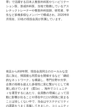
帯）で活躍する日本人整形外科医やリハビリテー
ション医、形成外科医、当地で勤務しているアス
レチックトレーナーや整形外科技師、研究者、学
生など多種多様なメンバーで構成され、2020年8
月現在、13名の現役会員が所属しています。
発足から約8年間、現役会員同士のローカルな交
流に加え、帰国後も同窓会を開催するなど「継続
的なネットワーク」を構築し、専門分野や大学、
企業の垣根を超えた多様性に富む繋がりとして発
展し続けています （図1a）。海外でコミュニテ
ィを運営するにあたり、会員数の増減によって活
動に影響が出ることや滞在中だけの関係に留まる
ことは珍しくない中で、当会はサステナビリティ
の課題をうまく克服してきました。コミュニティ