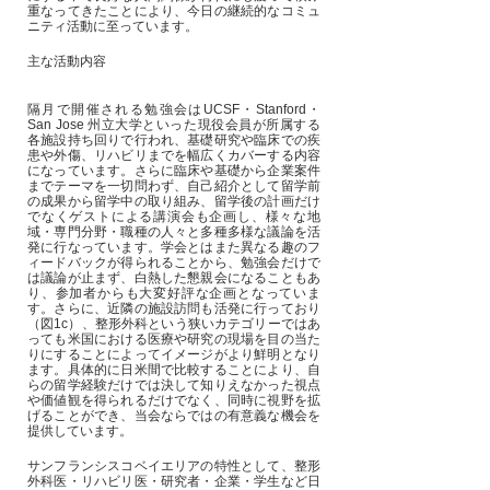
重なってきたことにより、今日の継続的なコミュ
ニティ活動に至っています。
主な活動内容
隔月で開催される勉強会はUCSF・Stanford・
San Jose 州立大学といった現役会員が所属する
各施設持ち回りで行われ、基礎研究や臨床での疾
患や外傷、リハビリまでを幅広くカバーする内容
になっています。さらに臨床や基礎から企業案件
までテーマを一切問わず、自己紹介として留学前
の成果から留学中の取り組み、留学後の計画だけ
でなくゲストによる講演会も企画し、様々な地
域・専門分野・職種の人々と多種多様な議論を活
発に行なっています。学会とはまた異なる趣のフ
ィードバックが得られることから、勉強会だけで
は議論が止まず、白熱した懇親会になることもあ
り、参加者からも大変好評な企画となっていま
す。さらに、近隣の施設訪問も活発に行っており
（図1c）、整形外科という狭いカテゴリーではあ
っても米国における医療や研究の現場を目の当た
りにすることによってイメージがより鮮明となり
ます。具体的に日米間で比較することにより、自
らの留学経験だけでは決して知りえなかった視点
や価値観を得られるだけでなく、同時に視野を拡
げることができ、当会ならではの有意義な機会を
提供しています。
サンフランシスコベイエリアの特性として、整形
外科医・リハビリ医・研究者・企業・学生など日