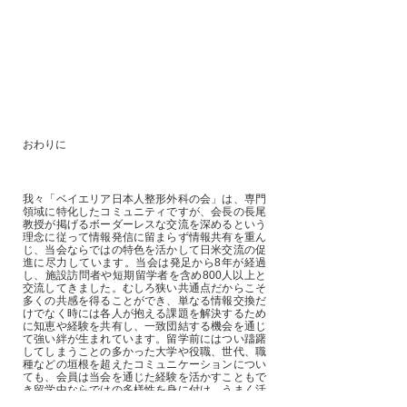
おわりに
我々「ベイエリア日本人整形外科の会」は、専門
領域に特化したコミュニティですが、会長の長尾
教授が掲げるボーダーレスな交流を深めるという
理念に従って情報発信に留まらず情報共有を重ん
じ、当会ならではの特色を活かして日米交流の促
進に尽力しています。当会は発足から8年が経過
し、施設訪問者や短期留学者を含め800人以上と
交流してきました。むしろ狭い共通点だからこそ
多くの共感を得ることができ、単なる情報交換だ
けでなく時には各人が抱える課題を解決するため
に知恵や経験を共有し、一致団結する機会を通じ
て強い絆が生まれています。留学前にはつい躊躇
してしまうことの多かった大学や役職、世代、職
種などの垣根を超えたコミュニケーションについ
ても、会員は当会を通じた経験を活かすこともで
き留学中ならではの多様性を身に付け、うまく活
用できるようになっています。