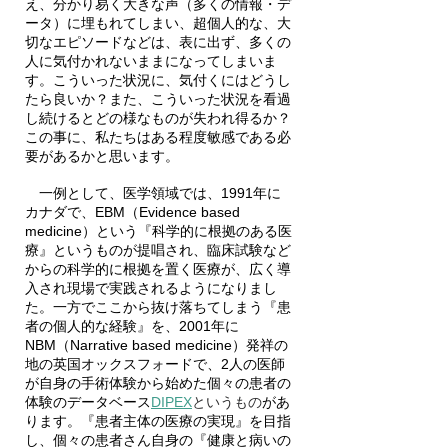
え、分かり易く大きな声（多くの情報・デ
ータ）に埋もれてしまい、超個人的な、大
切なエピソードなどは、表に出ず、多くの
人に気付かれないままになってしまいま
す。こういった状況に、気付くにはどうし
たら良いか？また、こういった状況を看過
し続けるとどの様なものが失われ得るか？
この事に、私たちはある程度敏感である必
要があるかと思います。
　一例として、医学領域では、1991年に
カナダで、EBM（Evidence based 
medicine）という『科学的に根拠のある医
療』というものが提唱され、臨床試験など
からの科学的に根拠を置く医療が、広く導
入され現場で実践されるようになりまし
た。一方でここから抜け落ちてしまう『患
者の個人的な経験』を、2001年に
NBM（Narrative based medicine）発祥の
地の英国オックスフォードで、2人の医師
が自身の手術体験から始めた個々の患者の
体験のデータベース
DIPEX
というもの
があ
ります。『患者主体の医療の実現』を目指
し、個々の患者さん自身の『健康と病いの