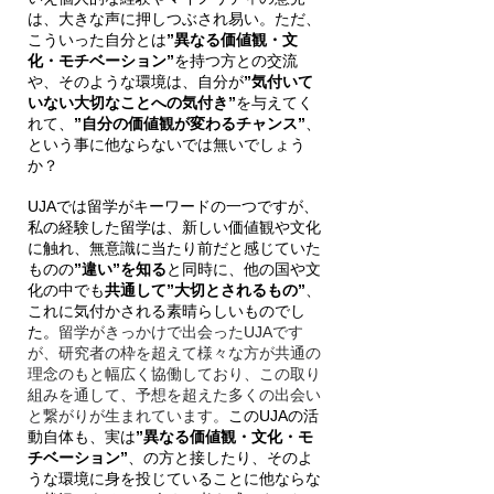
は、大きな声に押しつぶされ易い。ただ、
こういった自分とは
”異なる価値観・文
化・モチベーション”
を持つ方との交流
や、そのような環境は、自分が
”気付いて
いない大切なことへの気付き”
を与えてく
れて、
”自分の価値観が変わるチャンス”
、
という事に他ならないでは無いでしょう
か？
UJAでは留学がキーワードの一つですが、
私の経験した留学は、新しい価値観や文化
に触れ、無意識に当たり前だと感じていた
ものの
”違い”を知る
と同時に、他の国や文
化の中でも
共通して”大切とされるもの”
、
これに気付かされる素晴らしいものでし
た。
留学がきっかけで出会ったUJAです
が、研究者の枠を超えて様々な方が共通の
理念のもと幅広く協働しており、この取り
組みを通して、予想を超えた多くの出会い
と繋がりが生まれています。
このUJAの活
動自体も、実は
”異なる価値観・文化・モ
チベーション”
、の方と接したり、そのよ
うな環境に身を投じていることに他ならな