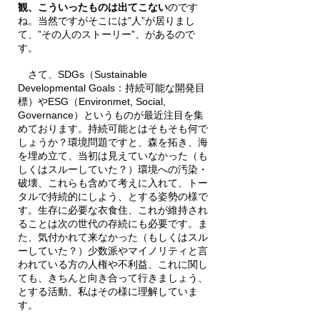
観、こういったものは出てこない
のです
ね。当然ですがそこには”人”が居りまし
て、”その人のストーリー”、があるので
す。
　さて、SDGs（Sustainable 
Developmental Goals：持続可能な開発目
標）やESG（Environmet, Social, 
Governance）というものが最近注目を集
めております。持続可能とはそもそも何で
しょうか？環境問題ですと、森を拓き、海
を埋め立て、当初は見えていなかった（も
しくはスルーしていた？）環境への汚染・
破壊、これらも含めて考えに入れて、トー
タルで持続的にしよう、とする姿勢の様で
す。生存に必要な衣食住、これが維持され
ることは次の世代の存続にも必要です。ま
た、気付かれて来なかった（もしくはスル
ーしていた？）少数派やマイノリティと言
われている方の人権や不利益、これに関し
ても、きちんと向き合って行きましょう、
とする活動、私はその様に理解していま
す。