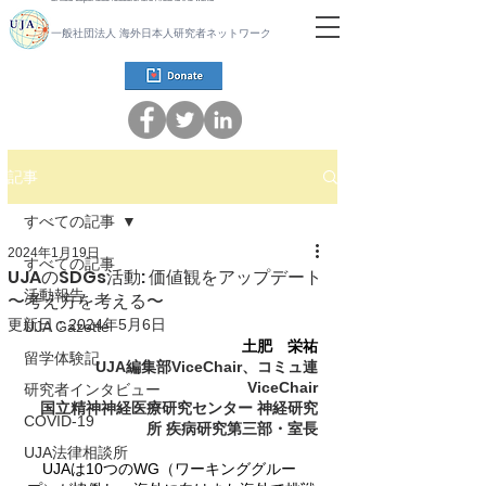
一般社団法人 海外日本人研究者ネットワーク
記事
すべての記事
2024年1月19日
すべての記事
UJAのSDGs活動: 価値観をアップデート
活動報告
〜考え方を考える〜
更新日：
2024年5月6日
UJA Gazette
土肥　栄祐
留学体験記
UJA編集部ViceChair、コミュ連
ViceChair
研究者インタビュー
国立精神神経医療研究センター 神経研究
COVID-19
所 疾病研究第三部・室長
UJA法律相談所
　UJAは10つのWG（ワーキンググルー