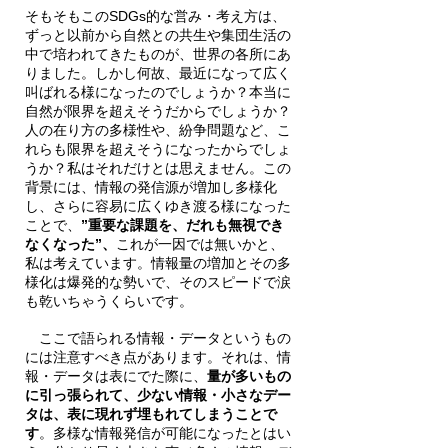
そもそもこのSDGs的な営み・考え方は、
ずっと以前から自然との共生や集団生活の
中で培われてきたものが、世界の各所にあ
りました。しかし何故、最近になって広く
叫ばれる様になったのでしょうか？本当に
自然が限界を超えそうだからでしょうか？
人の在り方の多様性や、紛争問題など、こ
れらも限界を超えそうになったからでしょ
うか？私はそれだけとは思えません。この
背景には、情報の発信源が増加し多様化
し、さらに容易に広くゆき渡る様になった
ことで、
”重要な課題を、だれも無視でき
なくなった”、
これが一因では無いかと、
私は考えています。情報量の増加とその多
様化は爆発的な勢いで、そのスピードで涙
も乾いちゃうくらいです。
　ここで語られる情報・データというもの
には注意すべき点があります。それは、情
報・データは表にでた際に、
量が多いもの
に引っ張られて、少ない情報・小さなデー
タは、表に現れず埋もれてしまうことで
す
。多様な情報発信が可能になったとはい