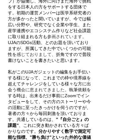
プ）が協働し、海外に向けまた海外で挑戦
をする日本人の方をサポートする団体で
す。初期の運営メンバーは医学系研究者の
方が多かったと聞いていますが、今では幅
広い分野や、研究でなく企業や学生、また
産学連携やエコシステム作りなど社会課題
に取り組まれる方も
参画されています。
UJAのSDGs活動、とのお題を頂いており
ますが、所属してきた中でいくつかの可能
性を
感じておりまして、
折角ですので普段
書けないことを書きたいと思います。
私がこのUJAガジェットの編集をお手伝い
する様になって、これまでの枠や境界線を
超えてチャレンジをしている様々な方に出
会う
機会に恵まれてきました。
執筆依頼を
する時は、出来るだけ事前にZoomでイン
タビューをして、その方のストーリーや今
の活動に至ったきっかけを伺うのですが、
著者の方々から毎回刺激を頂いておりま
す。共通しているのは、
”『自分ごと』の
課題”
、これに突き動かされている方々ば
かりなのです。
分かりやすく数字で測定可
能な指標、”勝ち負け”といった外的な価値