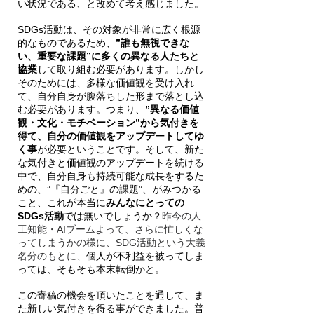
い状況である、と改めて考え感じました。
SDGs活動は、その対象が非常に広く根源
的なものであるため、
”誰も無視できな
い、重要な課題”に多くの異なる人たちと
協業
して取り組む必要があります。しかし
そのためには、多様な価値観を受け入れ
て、自分自身が腹落ちした形まで落とし込
む必要があります。つまり、
”異なる価値
観・文化・モチベーション”から気付きを
得て、自分の価値観をアップデートしてゆ
く事
が必要ということです。そして、新た
な気付きと価値観のアップデートを続ける
中で、自分自身も持続可能な成長をするた
めの、”『自分ごと』の課題”、がみつかる
こと、これが本当に
みんなにとっての
SDGs活動
では無いでしょうか？
昨今の人
工知能・AIブームよって、さらに忙しくな
ってしまうかの様に、SDG活動という大義
名分のもとに、
個人が不利益を被ってしま
っては、そもそも本末転倒かと。
この寄稿の機会を頂いたことを通して、ま
た新しい気付きを得る事ができました。普