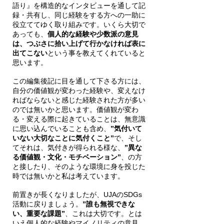
語り』を構造的なインタビューを通して記
録・共有し、同じ経験をする方への一助に
役立ててゆく取り組みです。いくら大切で
あっても、
個人的な経験や少数派の意見
は、つぶさに拾い上げて行かなければ表に
出てこない
という事を教えてくれていると
思います。
この編集後記に目を通して下さる方には、
自分の価値観が変わった経験や、変えなけ
ればならないと感じた経験された方が多い
のでは無いかと思います。価値観が変わ
る・変える際に起きていることは、無意識
に思い込んでいることも含め、
”気付いて
いない大切なことに気付くこと”
で、そし
てそれは、気付きが得られる様な、
”異な
る価値観・文化・モチベーション”
、の方
と接したり、そのような環境に身を投じた
時では無いかと私は考えています。
前置きが長くなりましたが、UJAのSDGs
活動に戻りましょう。
”誰も無視できな
い、重要な課題”
、これは大切です。とは
いえ個人的な経験やマイノリティの意見