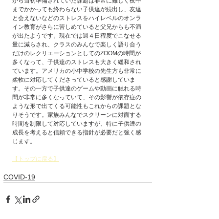
がら当初準備されていた課題は非常に難しく夜中
までかかっても終わらない子供達が続出し、友達
と会えないなどのストレスをハイレベルのオンラ
イン教育がさらに苦しめていると父兄からも不満
が出たようです。現在では週４日程度でこなせる
量に減らされ、クラスのみんなで楽しく語り合う
だけのレクリエーションとしてのZOOMの時間が
多くなって、子供達のストレスも大きく緩和され
ています。アメリカの小中学校の先生方も非常に
柔軟に対応してくださっていると感謝していま
す。その一方で子供達のゲームや動画に触れる時
間が非常に多くなっていて、その影響が依存症の
ような形で出てくる可能性もこれからの課題とな
りそうです。家族みんなでスクリーンに対面する
時間を制限して対応していますが、特に子供達の
成長を考えると信頼できる指針が必要だと強く感
じます。
【トップに戻る】
COVID-19