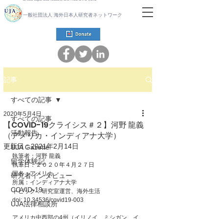
一般社団法人 海外日本人研究者ネットワーク
記事
すべての記事
2020年5月4日
すべての記事
【COVID-19クライシス＃２】河野 龍義
活動報告
（アメリカ・インディアナ大学）
更新日：
2021年2月14日
UJA Gazette
執筆者：河野 龍義
留学体験記
執筆日：２０２０年４月２７日
国名：アメリカ
研究者インタビュー
所属：インディアナ大学
COVID-19
トピック：研究室運営、海外生活
doi: 10.34536/covid19-003
UJA法律相談所
アメリカ中西部の4州（イリノイ、ミシガン、イ