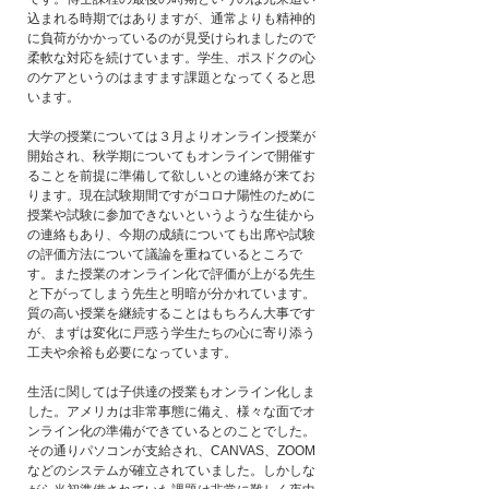
込まれる時期ではありますが、通常よりも精神的
に負荷がかかっているのが見受けられましたので
柔軟な対応を続けています。学生、ポスドクの心
のケアというのはますます課題となってくると思
います。
大学の授業については３月よりオンライン授業が
開始され、秋学期についてもオンラインで開催す
ることを前提に準備して欲しいとの連絡が来てお
ります。現在試験期間ですがコロナ陽性のために
授業や試験に参加できないというような生徒から
の連絡もあり、今期の成績についても出席や試験
の評価方法について議論を重ねているところで
す。また授業のオンライン化で評価が上がる先生
と下がってしまう先生と明暗が分かれています。
質の高い授業を継続することはもちろん大事です
が、まずは変化に戸惑う学生たちの心に寄り添う
工夫や余裕も必要になっています。
生活に関しては子供達の授業もオンライン化しま
した。アメリカは非常事態に備え、様々な面でオ
ンライン化の準備ができているとのことでした。
その通りパソコンが支給され、CANVAS、ZOOM
などのシステムが確立されていました。しかしな