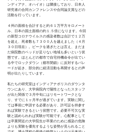
ンディアナ、オハイオ）は隣接しており、日本人
研究者の合同カンファレンスや合同論文賞などの
活動を行っています。
４州の面積を合計すると約６１万平方キロメート
ル、日本の国土面積の約１.５倍になります。今回
の新型コロナウイルスの感染者数は合計で１２万
を超え、死者数も７３００人を越えました（４月
３０日現在）。ピークを過ぎたとは言え、まだま
だ病院数のベッドが足りない地域も多いという状
態です。ほとんどの都市で自宅待機命令が出てい
る中でロックダウン（都市閉鎖）に反対するパレ
ードが起き、部分的に経済活動を再開するとの声
明が出たりしています。
私たちの研究室はインディアナポリスのダウンタ
ウンにあり、大学病院内で陽性となったスタッフ
が出た関係で３月中旬にはリモートワークとな
り、すでに１ヶ月半が過ぎています。実験に関し
ては事前に申請する必要があり、許可証を持参す
れば実験できるという状態です。必要不可欠な実
験と認められれば実験が可能です。心配事として
は卒業間近の大学院生が卒業のために感染の危険
よりも実験を優先するような姿勢が見られること
です。博士課程の最後の時期というのは元来追い