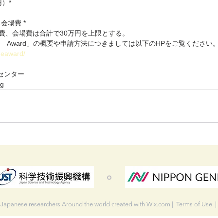
円）*
会場費 *
通費、会場費は合計で30万円を上限とする。
ridge　Award」の概要や申請方法につきましては以下のHPをご覧ください
dgeaward/
センター
rg
 Japanese researchers Around the world created with
Wix.com
|
Terms of Use