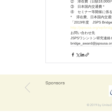
②　滞在費（日額18,000
③　日本国内交通費 *
④　セミナー等開催に係る
* 　滞在費、日本国内交
「2019年度　JSPS B
http://jspsusa.org/wp/bri
お問い合わせ先
JSPSワシントン研究連絡
bridge_award@jspsusa.o
Sponsors
© 2019 by United