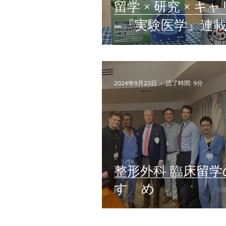
留学 × 研究 × キ
―『実験医学』連
ムUJAだよりをチ
ク！
2024年9月23日
読了時間: 9分
整形外科 臨床留学
すゝめ