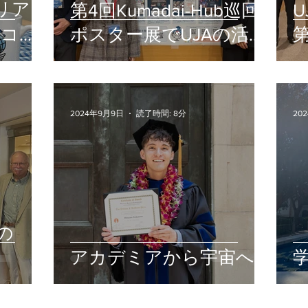
ャリア
第4回Kumadai-Hub巡回
U
載コラ
ポスター展でUJAの活動
ェッ
報告を行いました
2024年9月9日
読了時間: 8分
20
の
アカデミアから宇宙へ