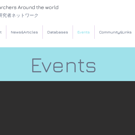
archers Around the world
研究者ネットワーク
t
News&Articles
Databases
Events
Community&Links
Events