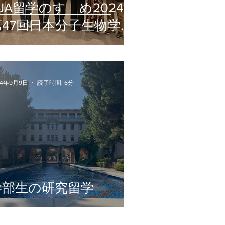
JA留学のすゝめ2024 x
第47回日本分子生物学会
年会 「日本の科学技術
を推進するネットワー
クの構築」開催報告
24年9月9日
読了時間: 6分
学部生の研究留学