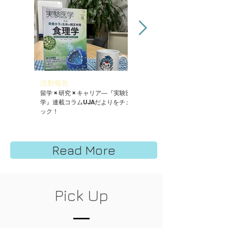
活動報告
活動報告
留学 × 研究 × キャリア―『実験医
第4回Kumadai-Hub巡回ポスタ
学』連載コラムUJAだよりをチェ
ー展でUJAの活動報告を行いまし
ック！
た
Read More
Pick Up