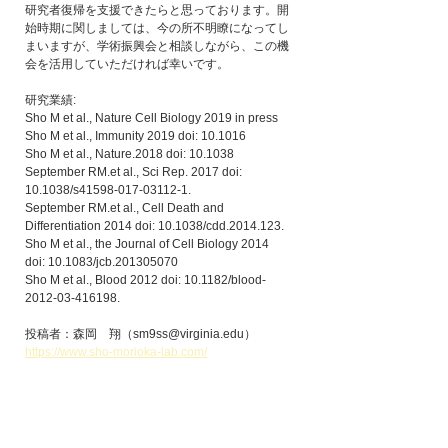
研究者復帰を支援できたらと思っております。開
始時期に関しましては、今の所不明瞭になってし
まいますが、学術振興会と相談しながら、この機
会を活用していただければ幸いです。
研究業績:
Sho M et al., Nature Cell Biology 2019 in press
Sho M et al., Immunity 2019 doi: 10.1016
Sho M et al., Nature.2018 doi: 10.1038
September RM.et al., Sci Rep. 2017 doi: 
10.1038/s41598-017-03112-1.
September RM.et al., Cell Death and 
Differentiation 2014 doi: 10.1038/cdd.2014.123.
Sho M et al., the Journal of Cell Biology 2014 
doi: 10.1083/jcb.201305070
Sho M et al., Blood 2012 doi: 10.1182/blood-
2012-03-416198.
投稿者：森岡　翔（sm9ss@virginia.edu）
https://www.sho-morioka-lab.com/