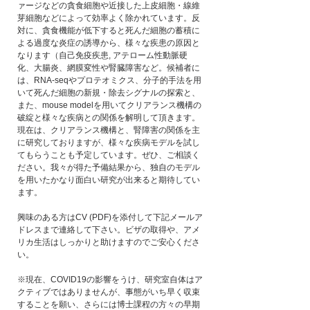
ァージなどの貪食細胞や近接した上皮細胞・線維
芽細胞などによって効率よく除かれています。反
対に、貪食機能が低下すると死んだ細胞の蓄積に
よる過度な炎症の誘導から、様々な疾患の原因と
なります（自己免疫疾患, アテローム性動脈硬
化、大腸炎、網膜変性や腎臓障害など。候補者に
は、RNA-seqやプロテオミクス、分子的手法を用
いて死んだ細胞の新規・除去シグナルの探索と、
また、mouse modelを用いてクリアランス機構の
破綻と様々な疾病との関係を解明して頂きます。
現在は、クリアランス機構と、腎障害の関係を主
に研究しておりますが、様々な疾病モデルを試し
てもらうことも予定しています。ぜひ、ご相談く
ださい。我々が得た予備結果から、独自のモデル
を用いたかなり面白い研究が出来ると期待してい
ます。
興味のある方はCV (PDF)を添付して下記メールア
ドレスまで連絡して下さい。ビザの取得や、アメ
リカ生活はしっかりと助けますのでご安心くださ
い。
※現在、COVID19の影響をうけ、研究室自体はア
クティブではありませんが、事態がいち早く収束
することを願い、さらには博士課程の方々の早期