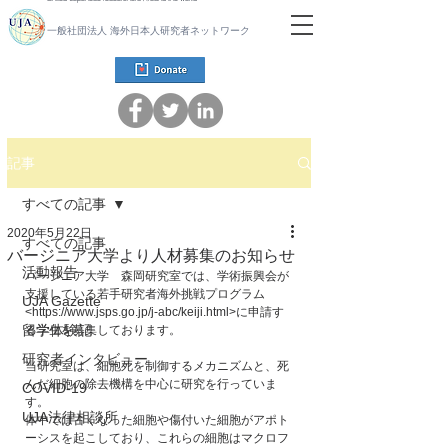
一般社団法人 海外日本人研究者ネットワーク
記事
すべての記事
2020年5月22日
すべての記事
バージニア大学より人材募集のお知らせ
活動報告
バージニア大学　森岡研究室では、学術振興会が
支援している若手研究者海外挑戦プログラム
UJA Gazette
<https://www.jsps.go.jp/j-abc/keiji.html>に申請す
留学体験記
る学生を募集しております。
研究者インタビュー
当研究室は、細胞死を制御するメカニズムと、死
んだ細胞の除去機構を中心に研究を行っていま
COVID-19
す。
UJA法律相談所
体中では古くなった細胞や傷付いた細胞がアポト
ーシスを起こしており、これらの細胞はマクロフ