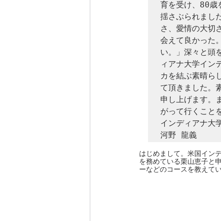
育を受け、80
揺さぶられまし
さ、愛情の大切
会えて良かった
い。」深々と頭
ィアナ大学イン
カを結ぶ素晴ら
て頂きました。
申し上げます。
がって行くことを
インディアナ大学
河野 龍義
はじめまして。米国インデ
を務めている栗山恵子と申
ーなどのコースを教えて