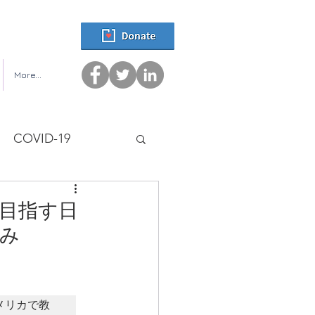
More...
COVID-19
を目指す日
組み
メリカで教