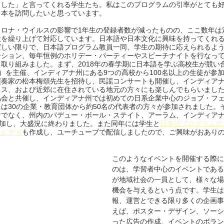
ました」と言ってくれる学生たち。私はこのプログラムの引率がとても
日本を訪問したいと思っています。
コロナ・ウイルスの影響で1年生の登録者数が減ったものの、ここ数年は
数を繰り上げて対応しています。日本語や日本文化に興味を持ってくれ
ばしい限りで、日本語プログラム教員一同、学生の期待に応えられるよ
ーション、毎年恒例のホリデー・パーティーやスピーチナイトを行なっ
り組みました。まず、2018年の春学期に日本語を学ぶ高校生が競い合うJa
iana（JOI）を主催、インディアナ州にある9つの高校から100名以上の生徒が
演奏家の松本梅頌先生を招待し、民謡コンサートも開催し、インディア
ス、および近郊に在住されている地元の方々にも楽しんでもらいました。
協会と共催し、インディアナ州では初めての日系企業中心のジョブ・フ
は30の企業・教育団体から約50名の代表者の方々が参加されました。そし
けでなく、州内のパデュー・ボール・ステイト、アーラム、インディア
参加し、大盛況に終わりました。また同年には学生と
日本語プログラムの
クビデオ
も作成し、ユーチューブで配信しましたので、ご興味がおあり
このようなイベントを開催する際に
のは、学習者中心のイベントである
が地域社会の一員として、様々な場
機会を与えるという点です。学生は
報、運営とできる限り多くの企画事
えば、ポスター・デザイン、ソーシ
った広告の作成、イベントのボラン