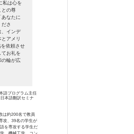
に私は心を
ことの尊
「あなたに
くださ
は、インデ
本とアメリ
稿を依頼させ
してお礼を
和の輪が広
日本語プログラム主任
た日本語翻訳セミナ
数は約200名で教員
専攻、39名の学生が
語を専攻する学生だ
学、機械工学、コン