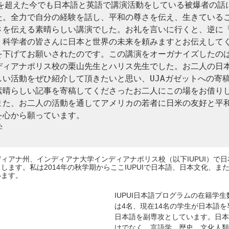
歳を超えた今でも日本語と英語で講演活動をしている被爆者の話
た。全力で自分の経験を話し、平和の尊さを伝え、生きている
さを伝える素晴らしい講演でした。お礼を言いに行くと、逆に
。科学者の皆さんに日本と世界の未来を頼みますとお伝えして
を下げてお願いされたのです。この講演をオーガナイズしたの
ディアナポリス校の栗山先生とハリス先生でした。お二人の日
しい活動をぜひ紹介して頂きたいと思い、UJAガゼットへの寄
素晴らしい記事を寄稿してくださったお二人にこの場をお借り
また、お二人の活動を通してアメリカの若者に日米の友好と平
心から願っています。　



ィアナ州、インディアナ大学インディアナポリス校（以下IUPUI）で
します。私は2014年の秋学期からここIUPUIで日本語、日本文化、ま
います。
IUPUI日本語プログラムの在籍学生
は4名、現在14名の学生が日本語を
日本語を副専攻としています。日本
けでなく、言語学、歴史、文化人類