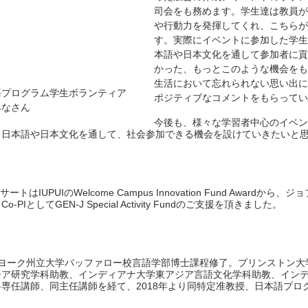
司会をも務めます。学生達は教員が
や行動力を発揮してくれ、こちらが
す。実際にイベントに参加した学生
本語や日本文化を通して参加者に貢
かった、もっとこのような機会をも
生活において忘れられない思い出に
語プログラム学生ボランティア
ポジティブなコメントをもらってい
みなさん
今後も、様々な学習者中心のイベン
、日本語や日本文化を通して、社会参加できる機会を設けていきたいと
はIUPUIのWelcome Campus Innovation Fund Awardから、ジ
 からCo-PIとしてGEN-J Special Activity Fundのご支援を頂きました。
ューヨーク州立大学バッファロー校言語学部博士課程修了。プリンストン
ジア研究学科助教、インディアナ大学東アジア言語文化学科助教、イン
専任講師、同主任講師を経て、2018年より同特定准教授、日本語プロ