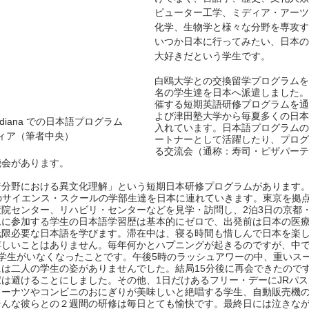
ピューター工学、ミディア・アーツ
化学、生物学と様々な分野を専攻す
いつか日本に行ってみたい、日本の
大好きだという学生です。
白鴎大学との交換留学プログラムを
名の学生達を日本へ派遣しました。
催する短期英語研修プログラムを通
よび津田塾大学から毎夏多くの日本
of Indiana での日本語プログラム
入れています。日本語プログラムの
ィア（筆者中央）
ートナーとして活躍したり、プログ
る交流会（通称：寿司・ピザパーテ
機会があります。
諸分野における異文化理解」という短期日本研修プログラムがあります
名のサイエンス・スクールの学部生達を日本に連れていきます。東京を拠
院センター、リハビリ・センターなどを見学・訪問し、2泊3日の京都
ムに参加する学生の日本語学習歴は基本的にゼロで、出発前は日本の医
低限必要な日本語を学びます。滞在中は、寝る時間も惜しんで日本を楽
嬉しいことはありません。毎年何かとハプニングが起きるのですが、中
学生がいなくなったことです。午後5時のラッシュアワーの中、重いス
は二人の学生の姿がありませんでした。結局15分後に再会できたので
は避けることにしました。その他、1日だけあるフリー・デーにJRパ
ドーナツやコンビニのおにぎりが美味しいと絶唱する学生、自動販売機
そんな彼らとの２週間の研修は毎日とても愉快です。最終日には泣きな