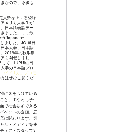
好きなので、今後も
定員数を上回る登録
るアメリカ人学生が
う、日本語会話テー
てきました。ここ数
panese 
参加しました。JOI当日
ナ日本人会、日本語
2019年の秋学期
ェアも開催しまし
て、IUPUIの日
ナ大学の日本語プロ
「パプリカ」プロモ
の方はぜひご覧くだ
特に気をつけている
こと、すなわち学生
面で社会参加できる
イベントの企画、広
業に関わります。例
ャル・メディアを使
ティア・スタッフや