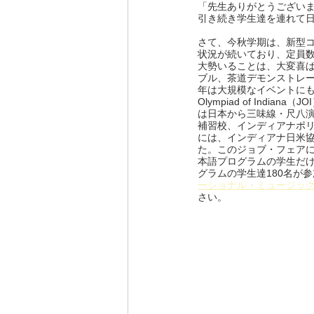
「先生ありがとうござい
引き続き学生達を連れて
さて、今秋学期は、新型
状況が続いており、定員
大勢いることは、大変喜
ブル、茶道デモンストレ
年は大規模なイベントにも取
Olympiad of Ind
は日本から三味線・尺八
補習校、インディアナポリ
には、インディアナ日米
た。このジョブ・フェアに
本語プログラムの学生だ
グラムの学生達180名が
ーショナル・ミュージッ
さい。