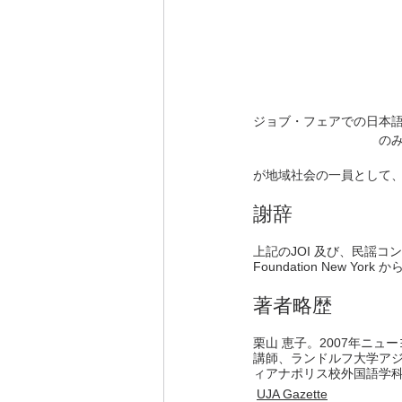
ジョブ・フェアでの日本
の
が地域社会の一員として
謝辞
上記のJOI 及び、民謡コンサート
Foundation New York
著者略歴
栗山 恵子。2007年ニ
講師、ランドルフ大学ア
ィアナポリス校外国語学科
UJA Gazette