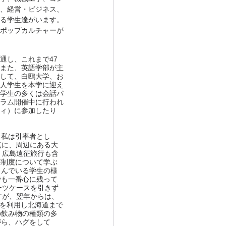
、経営・ビジネス、
る学生達がいます。
ポップカルチャーが
通し、これまで47
また、英語学部が主
して、白鴎大学、お
人学生を本学に迎え
学生の多くは会話パ
ラム開催中に行われ
ィ）に参加したり
。私は引率者とし
点に、周辺にある大
・広島遠征旅行も含
療制度について学ぶ
しんでいる学生の様
でも一番心に残って
ーツケースを引きず
すが、翌年からは、
スを利用し北海道まで
の飲み物の種類の多
がら、ハグをして