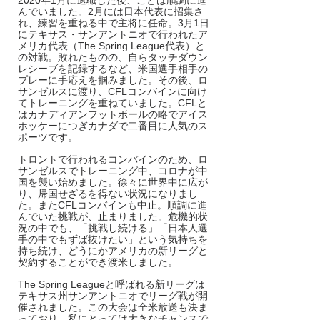
2020年1月に退職した後、ことは順調に進
んでいました。2月には日本代表に招集さ
れ、練習を重ねる中で主将に任命。3月1日
にテキサス・サンアントニオで行われたア
メリカ代表（The Spring League代表）と
の対戦。敗れたものの、自らタッチダウン
レシーブを記録するなど、米国選手相手の
プレーに手応えを掴みました。その後、ロ
サンゼルスに渡り、CFLコンバインに向け
てトレーニングを重ねていました。CFLと
はカナディアンフットボールの略でアイス
ホッケーにつぎカナダで二番目に人気のス
ポーツです。
トロントで行われるコンバインのため、ロ
サンゼルスでトレーニング中、コロナが中
国を襲い始めました。徐々に世界中に広が
り、帰国せざるを得ない状況になりまし
た。またCFLコンバインも中止。順調に進
んでいた挑戦が、止まりました。危機的状
況の中でも、「挑戦し続ける」「日本人選
手の中でもずば抜けたい」という気持ちを
持ち続け、どうにかアメリカの新リーグと
契約することができ渡米しました。
The Spring Leagueと呼ばれる新リーグは
テキサス州サンアントニオでリーグ戦が開
催されました。この大会は全米放送も決ま
っており、私にとっては大きなチャンスで