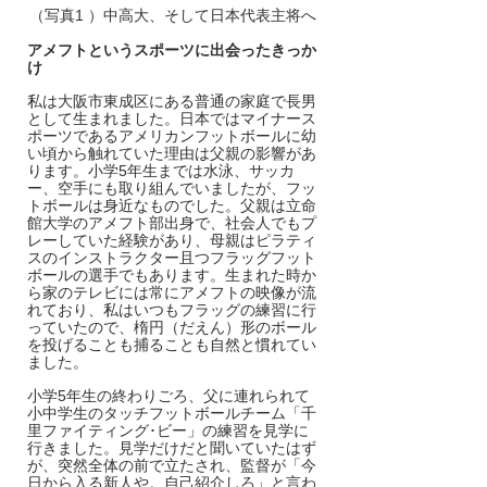
（写真1 ）中高大、そして日本代表主将へ
アメフトというスポーツに出会ったきっか
け    
私は大阪市東成区にある普通の家庭で長男
として生まれました。日本ではマイナース
ポーツであるアメリカンフットボールに幼
い頃から触れていた理由は父親の影響があ
ります。小学5年生までは水泳、サッカ
ー、空手にも取り組んでいましたが、フッ
トボールは身近なものでした。父親は立命
館大学のアメフト部出身で、社会人でもプ
レーしていた経験があり、母親はピラティ
スのインストラクター且つフラッグフット
ボールの選手でもあります。生まれた時か
ら家のテレビには常にアメフトの映像が流
れており、私はいつもフラッグの練習に行
っていたので、楕円（だえん）形のボール
を投げることも捕ることも自然と慣れてい
ました。
小学5年生の終わりごろ、父に連れられて
小中学生のタッチフットボールチーム「千
里ファイティング･ビー」の練習を見学に
行きました。見学だけだと聞いていたはず
が、突然全体の前で立たされ、監督が「今
日から入る新人や。自己紹介しろ」と言わ