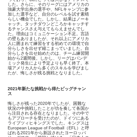
した。さらに、そのリーグにはアメリカの
強豪大学出身の選手や、NFLキャンプに参
加した選手など、自分のレベルを試す素晴
らしい機会でした。しかし、結果はノーキ
ャッチ。タッチダウンどころかキャッチす
るチャンスさえ与えてもらえませんでし
た。理由はコミュニケーション不足。言語
の壁もありましたが、それ以上にアメリカ
人に囲まれて練習をする初めての環境で自
分らしさを出せず縮こまっていました。自
分らしさを出せ始めたのは、チーム練習開
始から2週間後。しかし、リーグはパンデ
ミック発生により予定よりも早く終了。本
場アメリカ人から多くのスキルを学びまし
たが、悔しさが残る挑戦となりました。
2021年新たな挑戦から得たビッグチャン
ス  
悔しさが残った2020年でしたが、困難な
状況の中挑戦したことが功を奏して各国か
ら注目される存在となりました。その中で
もアプローチを受けたのが、ドイツにある
ライプツィヒキングスでした。キングスは
European League of Football（EFL）と呼
ばれる2021年から新設されたヨーロッパ