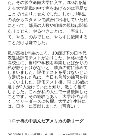
た。その後立命館大学に入学。200名を超
える大学組織の中で声をあげるのは容易な
ことではありませんでした。しかし1年生
の頃からスタメンで試合に出場していた私
にとって、部員の人数や組織の規模は関係
ありません。やるべきことは、「率先し
て、やる」のみでした。やらずに後悔する
ことだけは嫌でした。
私が高校1年生のころ、19歳以下の日本代
表選抜評価テストがありした。体格の違う
高校生に、当時中学校を卒業したばかりの
私が敵うわけがないと、勝負の前に諦めて
しまいました。評価テストを受けないとい
う選択をした私は、当日も普段の練習を行
っていました。評価テスト後、同じ16歳の
選手が2人受けていたと知り、激しく後悔
しました。これが私の人生で一番後悔した
ことです。その経験もあり、大学時代は若
くしてリーダーズに抜擢。大学2年生時に
は、日本一に貢献しました（写真1）。  
コロナ禍の中挑んだアメリカの新リーグ    