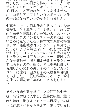
れました。この日から私のアメフト人生が
始まりました。父からは「アメフトをやっ
てほしい」と言われたことはありません
が、自然とアメフトというスポーツが人生
の一部になっていたのかもしれません。
中高大、そして日本代表主将へ「みんなが
嫌がることを率先して、やる。」これは昔
から自然と意識していた私の人生のマイン
ドです。このメンタリティーの原点は、幼
いころに見ていた石ノ森章太郎原作の特撮
ドラマ「秘密戦隊ゴレンジャー」を見てい
たことにより自然と身についたものだと思
われます。ゴレンジャーの中でも大好きな
キャラクターはアカレンジャー。普段はみ
んなを笑わせ、場を和ませるキャラクター
ではあるものの、戦うときは率先し誰より
も頼りがいのある男。そのようなアカレン
ジャーに憧れ、自然とその人物像を目指し
ていました。一度幼稚園のころには、粉末
を使って頭を赤く染めたこともありまし
た。
そういう幼少期を経て、立命館宇治中学
校・高等学校に入学し、主将に抜擢。選ば
れた時は、驚きよりもチーム目標をどのよ
うに達成させるかを考えて行動していまし