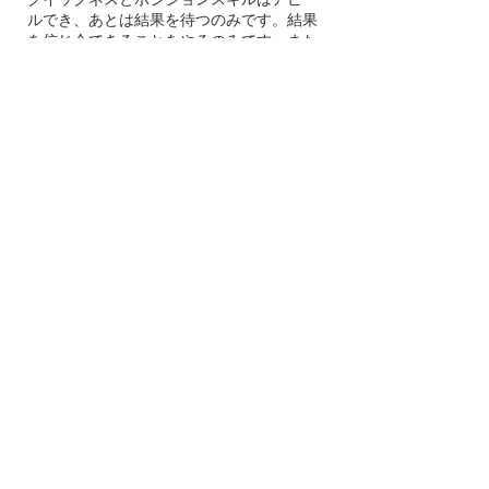
ルでき、あとは結果を待つのみです。結果
を信じ今できることをやるのみです。また
その国際選手キャンプに参加することがで
きれば、私のクイックネスがあればNFLの
チームに必ず声がかかるはずです。自分を
信じて、自分の強みを伸ばしていきます
（写真2）。     
Keep Challenging and Be Different     
ここまで私の挑戦を書いてきましたが、こ
れまでの人生から学んだことがあります。
それは、「挑戦し続ける」ことです。ここ
での「挑戦し続ける」とは、心地よい環境
に止まらず、環境を変え続けるということ
です。安定した道を選ぶことが安全な道で
楽に決断することができます。コロナの状
況下、目標を達成するにおいて環境を変え
続けることは必須条件です。