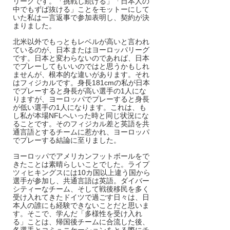
リーグです。「挑戦し続ける」「日本人の
中でもずば抜ける」ことをモットーにして
いた私は一言返事で参加表明し、契約が決
まりました。
北米以外でもっともレベルが高いと言われ
ているのが、日本またはヨーロッパリーグ
です。日本と変わらないのであれば、日本
でプレーしてもいいのではと思うかもしれ
ませんが、根本的な違いがあります。それ
はフィジカルです。身長181cmの私が日本
でプレーすると身長が高い選手の1人にな
りますが、ヨーロッパでプレーすると身長
が低い選手の1人になります。これは、も
し私が本場NFLへいった時と同じ状況にな
ることです。そのフィジカル差と英語を共
通言語とするチームに惹かれ、ヨーロッパ
でプレーする結論に至りました。
ヨーロッパでアメリカンフットボールをで
きたことは素晴らしいことでした。ライプ
ツィヒキングスには10カ国以上違う国から
選手が参加し、共通言語は英語。ダイバー
シティーなチーム、そして戦後移民を多く
受け入れてきたドイツで過ごす日々は、日
本人の誰にも経験できないことだと思いま
す。そこで、学んだ「多様性を受け入れ
る」ことは、帰国後チームに合流した後、