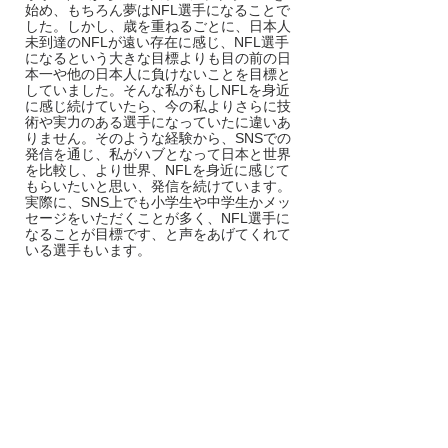
始め、もちろん夢はNFL選手になることで
した。しかし、歳を重ねるごとに、日本人
未到達のNFLが遠い存在に感じ、NFL選手
になるという大きな目標よりも目の前の日
本一や他の日本人に負けないことを目標と
していました。そんな私がもしNFLを身近
に感じ続けていたら、今の私よりさらに技
術や実力のある選手になっていたに違いあ
りません。そのような経験から、SNSでの
発信を通じ、私がハブとなって日本と世界
を比較し、より世界、NFLを身近に感じて
もらいたいと思い、発信を続けています。
実際に、SNS上でも小学生や中学生かメッ
セージをいただくことが多く、NFL選手に
なることが目標です、と声をあげてくれて
いる選手もいます。