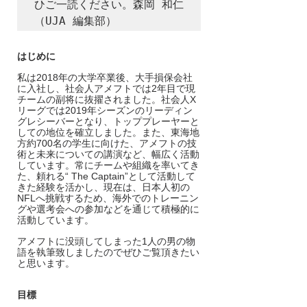
ひご一読ください。森岡 和仁 
（UJA 編集部）
はじめに     
私は2018年の大学卒業後、大手損保会社
に入社し、社会人アメフトでは2年目で現
チームの副将に抜擢されました。社会人X
リーグでは2019年シーズンのリーディン
グレシーバーとなり、トッププレーヤーと
しての地位を確立しました。また、東海地
方約700名の学生に向けた、アメフトの技
術と未来についての講演など、幅広く活動
しています。常にチームや組織を率いてき
た、頼れる“ The Captain”として活動して
きた経験を活かし、現在は、日本人初の
NFLへ挑戦するため、海外でのトレーニン
グや選考会への参加などを通じて積極的に
活動しています。
アメフトに没頭してしまった1人の男の物
語を執筆致しましたのでぜひご覧頂きたい
と思います。
目標