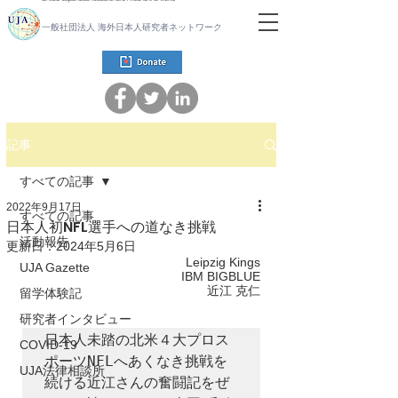
一般社団法人 海外日本人研究者ネットワーク
記事
すべての記事
2022年9月17日
すべての記事
日本人初NFL選手への道なき挑戦
活動報告
更新日：
2024年5月6日
Leipzig Kings
UJA Gazette
IBM BIGBLUE
近江 克仁
留学体験記
研究者インタビュー
日本人未踏の北米４大プロス
COVID-19
ポーツNFLへあくなき挑戦を
UJA法律相談所
続ける近江さんの奮闘記をぜ