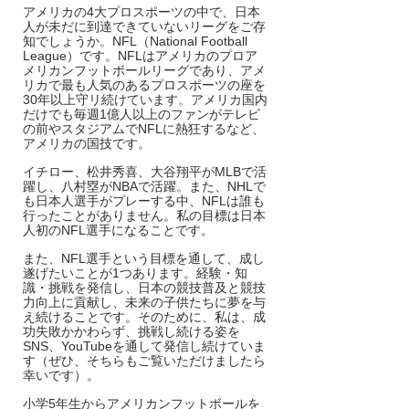
アメリカの4大プロスポーツの中で、日本
人が未だに到達できていないリーグをご存
知でしょうか。NFL（National Football 
League）です。NFLはアメリカのプロア
メリカンフットボールリーグであり、アメ
リカで最も人気のあるプロスポーツの座を
30年以上守リ続けています。アメリカ国内
だけでも毎週1億人以上のファンがテレビ
の前やスタジアムでNFLに熱狂するなど、
アメリカの国技です。
イチロー、松井秀喜、大谷翔平がMLBで活
躍し、八村塁がNBAで活躍。また、NHLで
も日本人選手がプレーする中、NFLは誰も
行ったことがありません。私の目標は日本
人初のNFL選手になることです。
また、NFL選手という目標を通して、成し
遂げたいことが1つあります。経験・知
識・挑戦を発信し、日本の競技普及と競技
力向上に貢献し、未来の子供たちに夢を与
え続けることです。そのために、私は、成
功失敗かかわらず、挑戦し続ける姿を
SNS、YouTubeを通して発信し続けていま
す（ぜひ、そちらもご覧いただけましたら
幸いです）。
小学5年生からアメリカンフットボールを