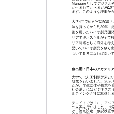
Managerとしてデジ
が生まれてからまだ約1
ます。このような理由か
大学4年で研究室に配属さ
味を持ってから約20年、
術を用いたバイオ製品開
リアで得たスキルが全て
リア開拓として海外を考
繋いでバイオ製品を創り
ついて参考になれば幸い
創出期：日本のアカデミ
大学では人工制限酵素とい
研究を行いました。202
たが、学生団体や授業を
社会還元にはビジネスス
ルティング会社に就職し
デロイトでは主に、アジ
の立案を行いました。大
が、論点設定・仮説検証