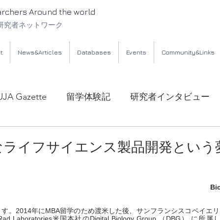
archers Around the world
研究者ネットワーク
t
News&Articles
Databases
Events
Community&Links
UJA Gazette
留学体験記
研究者インタビュー
なライフサイエンス製品開発という
Bi
す。2014年にMBA留学のため渡米した後、サンフランシスコベイエ
aboratories米国本社のDigital Biology Group （DBG） に所属し、Gl