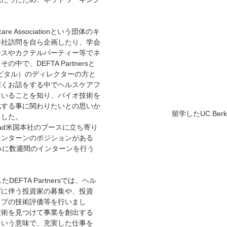
are Associationという団体のキ
会社訪問を自ら企画したり、学会
ースやカクテルパーティー等でネ
で、DEFTA Partnersと
ピタル）のディレクターの方と
深くお話をする中でヘルスケアフ
ていることを知り、バイオ技術を
化する事に関わりたいとの思いか
留学したUC Berke
ました。
Rad米国本社のブースに立ち寄り
インターンのポジションがある
みに数週間のインターンを行う
EFTA Partnersでは、ヘル
げに伴う投資家の募集や、投資
ップの技術評価等を行いまし
技術を見つけて事業を創出する
という意味で、充実した仕事を