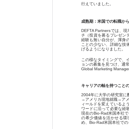
行えていました。
成熟期：米国での転職か
DEFTA Partners
チ（投資を募るプレゼン
経験も無い自分が、渾身
ことの少ない、詳細な技
げるようになりました。
この様なタイミングで、インター
ョンの募集を見つけ、通常
Global Marketing 
キャリアの軸を持つこと
2004年に大学の研究室
→アメリカ現地就職→アメ
ィールドを変えているよ
ワードに沿って必要な経
現在のBio-Rad米国
の希少価値を活かせる環
め、Bio-Rad米国本社