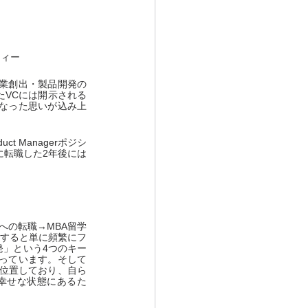
ティー
業創出・製品開発の
たVCには開示される
なった思いが込み上
ct Managerポジシ
に転職した2年後には
への転職→MBA留学
見すると単に頻繁にフ
発」という4つのキー
っています。そして
ど位置しており、自ら
幸せな状態にあるた