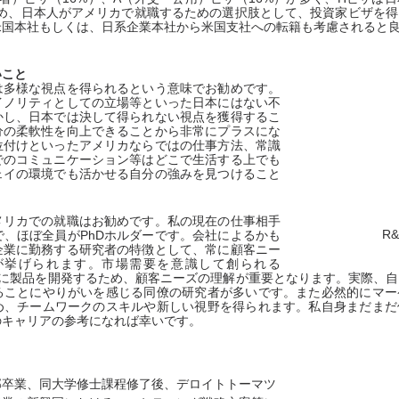
ため、日本人がアメリカで就職するための選択肢として、投資家ビザを
米国本社もしくは、日系企業本社から米国支社への転籍も考慮されると
いこと
は多様な視点を得られるという意味でお勧めです。
イノリティとしての立場等といった日本にはない不
かし、日本では決して得られない視点を獲得するこ
分の柔軟性を向上できることから非常にプラスにな
位付けといったアメリカならではの仕事方法、常識
でのコミュニケーション等はどこで生活する上でも
ェイの環境でも活かせる自分の強みを見つけること
メリカでの就職はお勧めです。私の現在の仕事相手
R
で、ほぼ全員がPhDホルダーです。会社によるかも
企業に勤務する研究者の特徴として、常に顧客ニー
が挙げられます。市場需要を意識して創られる
rementを基に製品を開発するため、顧客ニーズの理解が重要となります。実際
ることにやりがいを感じる同僚の研究者が多いです。また必然的にマー
め、チームワークのスキルや新しい視野を得られます。私自身まだまだ
のキャリアの参考になれば幸いです。
部卒業、同大学修士課程修了後、デロイトトーマツ