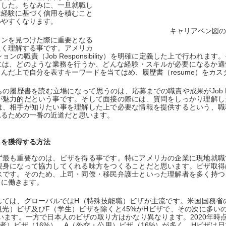
ました。ちなみに、一旦就職し
は経験に基づく信用を積むこと
いやすくなります。
キャリアベン図の
ョンを見つけた際に重要となる
ionを良く理解する事です。アメリカ
ンの職責（Job Responsibility）を明確に定義した上で行われま
iptionには、どのような業務を行うか、どんな経験・スキルが必要になる
んだ上で自分を表すキーワードを当てはめ、履歴書（resume）をカス
履歴書を読む立場になって思うのは、応募までの職責や成果がJob Desc
が魅力的だという事です。そして面接の際には、質問をしっかり理解し
は、相手が知りたい事を理解した上で必要な情報を提供するという、職
れるための一番の近道だと思います。
トを獲得する方法
ず最も重要なのは、ビザを得る事です。特にアメリカの企業に現地就職
親身になって協力してくれる味方をつくることだと思います。ビザ取得
スです。そのため、上司・同僚・移民弁護士といった理解者を多く持つ
スに働きます。
ては、グローバルではH（特殊技能職）ビザが主流です。米国国務省の
光）ビザ及びF（学生）ビザを除くと45%がHビザで、その次に多いのが1
います。一方で日本人のビザの取り方はかなり異なります。2020年時
勤者）ビザ（16%）、A（外交・公用）ビザ（16%）が多く、Hビザは