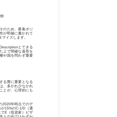
例
す。そのため、募集ポジ
か適性が明確に書かれて
タマイズします。
riptionとできる
た上で明確な返答を
種や国を問わず重要
する際に重要となる
は、多かれ少なかれ
ことが、心理的にも
2020年時点でのデ
5%のC-1/D（通
点でE（投資家）ビザ
日本人の中ではわずか