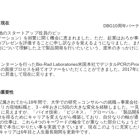
ら現在
DBG10周年パー
では、現地のスタートアップ役員のピッ
テーション）を頻繁に聞く機会に恵まれました。ただ、起業はおろか事
のプレゼンを評価することに申し訳なさを覚えるようになりました。ま
術について理解した上で製品開発を行いたいという、渡米のきっかけに
ンを行ったBio-Rad Laboratories米国本社でデジタルPCRのProdu
の面接プロセスを経てオファーをいただくことができました。2017年
Managerに昇進して現在に至ります。
の重要性
に配属されてから18年間で、大学での研究→コンサルへの就職→事業会社
リカ現地転職と、3－4年おきに5回の大きな変化を経験しました。一
うに見えますが、「バイオ技術」「ビジネス」「グローバル」「製品開
験を得るためにキャリアを変えながら構築しており、自分なりの軸が通
本社での仕事は、これら4つのキーワードの輪全てが重なった部分にちょう
境で本当にやりたい事を実践できています。現在このように充実した
でのキャリアは6年目と人生最長期間を更新中です。