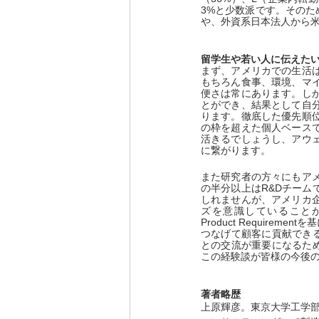
3%と少数派です。その
や、外資系日本法人から
留学生や若い人に伝えた
まず、アメリカでの生活
もちろん食事、環境、マ
便さは常にあります。し
とができ、結果として自
ります。徹底した優先順
の枠を超えた個人ベース
活きるでしょうし、アウ
に繋がります。
また研究者の方々にもア
の半分以上はR&Dチーム
しれませんが、アメリカ
ズを意識していること
Product Requi
つなげて顧客に貢献でき
との交流が重要になるた
この経験談が皆様の今後
著者略歴
上原輝彦。東京大学工学