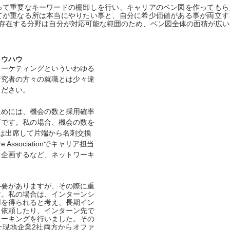
って重要なキーワードの棚卸しを行い、キャリアのベン図を作ってもら
てが重なる所は本当にやりたい事と、自分に希少価値がある事が両立す
が存在する分野は自分が対応可能な範囲のため、ベン図全体の面積が広
ノウハウ
マーケティングといういわゆる
研究者の方々の就職とは少々違
ください。
ためには、機会の数と採用確率
要です。私の場合、機会の数を
は出席して片端から名刺交換
re Associationでキャリア担当
を企画するなど、ネットワーキ
必要がありますが、その際に重
す。私の場合は、インターンシ
用を得られると考え、長期イン
う依頼したり、インターン先で
ワーキングを行いました。その
た現地企業2社両方からオファ