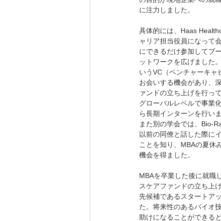
に注力しました。
具体的には、Haas Healthc
ャリア担当役員になって
にできるだけ参加してブ
ットワークを広げました。その中
いうVC（ベンチャーキャ
お会いする機会があり、
ァンドの立ち上げを行っ
グローバルレベルで事業
ら長期インターンを行い
また別の学会では、Bio-
以前の同僚と話した際に
ことを知り、MBAの夏休
機会を得ました。
MBAを卒業した後に就職したD
スケアファンドの立ち上
先候補であるスタートア
た。将来性のあるバイオ
助けになることができる