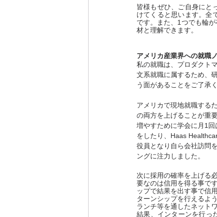
皆様もぜひ、ご自身にと
けてくると思います。全
です。また、1つでも輪
材と理解できます。
アメリカ産業界への就職
私の就職は、プロダクト
文系就職に属するため、
う面があることをご了承
アメリカで現地就職する
の両方を上げることが重
増やすために学会に月1回
をしたり、Haas Healthca
役員となり自ら会社訪問
ングに注力しました。
次に採用の確率を上げる
要なのは信用を得る事で
ップで結果を出す事で信
ターンシップを行えるよ
ランチ等を通したネット
結果、インターンを行っ