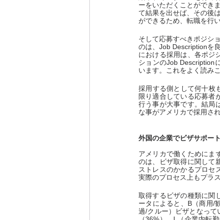
ーをいただくことができ
て結果を出せば、その後
ができるため、転職を行
そして応募すべきポジシ
のは、Job Descript
における採用は、各ポジショ
ションのJob Descr
います。これをよく読みこ
採用する側として何十枚もの
限り適合している応募者
行う事が大事です。結局
な事がアメリカで採用さ
外国の企業でビザサポー
アメリカで働くためにま
のは、ビザ取得に関して
ストレスのかかるプロセ
実際のプロセス上もプラ
取得するビザの種類に関し
ータによると、B（商用/観
過/クルー）ビザとなって
（36%）、L（企業内転