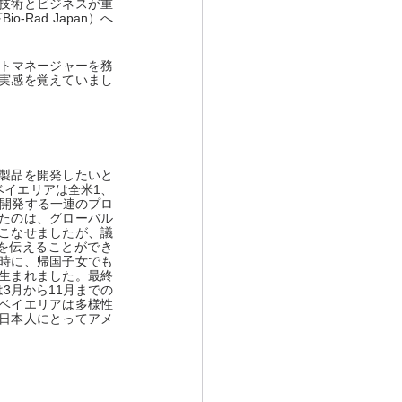
技術とビジネスが重
-Rad Japan）へ
ダクトマネージャーを務
実感を覚えていまし
製品を開発したいと
ベイエリアは全米1、
を開発する一連のプロ
たのは、グローバル
こなせましたが、議
を伝えることができ
時に、帰国子女でも
生まれました。最終
3月から11月までの
ベイエリアは多様性
日本人にとってアメ