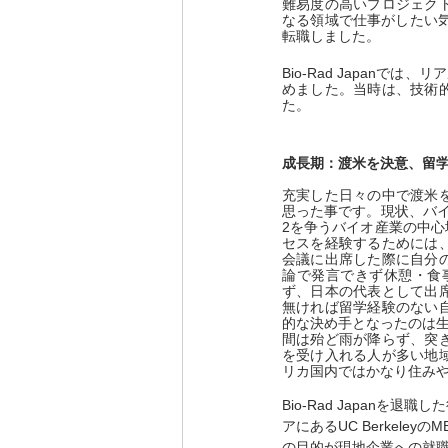
難易度の高いプロジェク
なる領域で仕事がしたい気持ちが
転職しました。
Bio-Rad Japan
めました。当時は、技術
た。
成長期：渡米を決意、留
充実した日々の中で渡米
思った事です。現状、バ
2を争うバイオ産業の中
セスを経験するためには
会議に出席した際に自分
論で発言できず休憩・食
ず、日本の代表として出
無ければ留学経験のない
的な決め手となったのは生
間は殆ど雨が降らず、突
を受け入れる人が多い地
リカ国内ではかなり住み
Bio-Rad Japanを
アにあるUC Berkele
の目的が現地企業への就