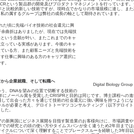
タルPCRという製品群の開発及びプロダクトマネジメントを行っています。
0年と比較的新しい技術ですが、現時点でかなりの市場規模に達し、ま
ら私の属するグループは弊社の成長の軸として期待されています。
れた頃に先端バイオ技術の社会還元に興
紆余曲折はありましたが、現在では先端技
発という念願が叶い、またこれまでのキャ
役立っている実感があります。今後のキャ
えている方、また顧客ニーズと先端技術を
出す仕事に興味のある方のキャリア選択に
です。
アから企業就職、そして転職へ
Digital Biology 
う、DNAを望みの位置で切断する技術の
0年にノーベル賞を受賞したCRISPRと目的は同じです。博士課程への
通して出会った方々を通じて技術の社会還元に強い興味を持つようにな
キルが必要と考え、デロイトトーマツコンサルティング（以下デロイト
ました。
アの新興国にビジネス展開を目指す製造業のお客様向けに、市場調査や
学での研究との頭の使い方やタイムスパンが全く違うため2年目までは
サイクルについて深く理解することでブレークスルーを経験した3年目