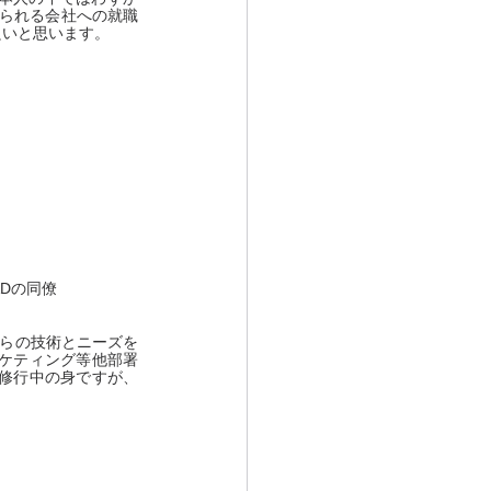
得られる会社への就職
良いと思います。
&Dの同僚
、自らの技術とニーズを
ケティング等他部署
修行中の身ですが、