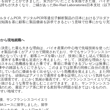
トを回すことができました。実力がついたことを実感できた後、バイオ
大きくなり、ご縁があったBio-Rad Laboratories日本支社（以下Bio
では、リアルタイムPCR, デジタルPCR等遺伝子解析製品の日本におけるプロ
的知識を基に顧客に製品価値を訴求できるという意味で仕事にかなり充
学から現地就職へ
を決意した最も大きな理由は、バイオ産業の中心地で先端技術を使った
イオ製品の多くがアメリカで開発されており、中でもサンフランシスコ
心地となっています。顧客ニーズを吸い上げ、技術に落とし込んで製品
、渡米する事が最も近道だと考えました。そして、決定的な理由となっ
のスキルに危機感を覚えた事です。事前に準備できるプレゼンは無事に
事中の雑談もろくにできない。このままでは世界の同僚に自分の意見
席しているのに価値を全く出せないという危機感を覚えました。また同
自分でも、頑張ればアメリカで通用する事を証明したいという気持ちが
活環境です。とにかく気候が最高です。サンフランシスコベイエリアは
き抜けるような青空を楽しむことができます。また、サンフランシスコ
域のため、最近アジア系に対する差別等の問題が起きてはいるものの、
やすい地域です。
退職した後、サンフランシスコベイエリ
yのMBAコースに留学しました。留学
職だったため、ネットワーキング