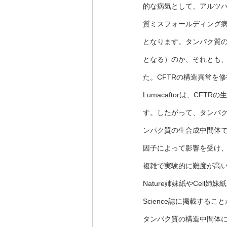
的な病気として、アルツ
質ミスフォールディング
となります。タンパク質
となる）のか、それとも
た。CFTRの構造異常を修復す
Lumacaftorは、C
す。したがって、タンパ
ンパク質の生合成中間体
因子によって影響を受け
複雑で実験的に難度が高
Nature姉妹紙やCel
Science誌に掲載す
タンパク質の構造中間体