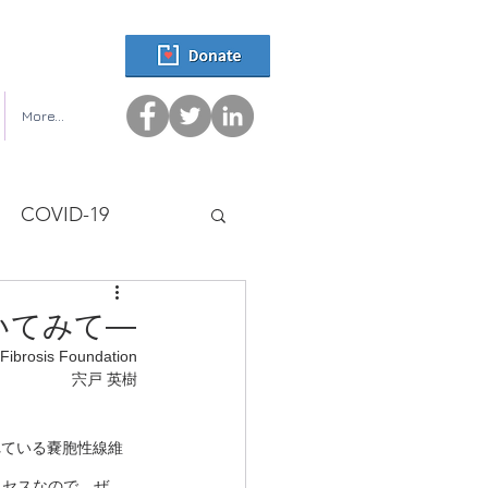
More...
COVID-19
いてみて―
 Fibrosis Foundation
宍戸 英樹
られている嚢胞性線維
アクセスなので、ぜ