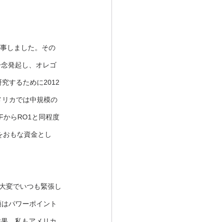
従事しました。その
一念発起し、オレゴ
て研究するために2012
メリカでは中規模の
FからRO1と同程度
をおもな資金とし
も大変でいつも緊張し
頃はパワーポイント
結果、私もアメリカ