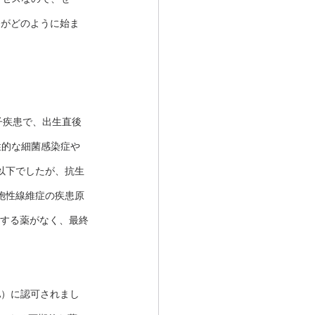
発がどのように始ま
子疾患で、出生直後
性的な細菌感染症や
以下でしたが、抗生
胞性線維症の疾患原
に直接作用する薬がなく、最終
FDA）に認可されまし