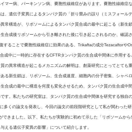
ハイマー病、パーキンソン病、嚢胞性線維症があります。嚢胞性線維症
病は、遺伝子変異によるタンパク質の「折り畳みの誤り（ミスフォール
の異常構造が、リボソームによるタンパク質合成の最中に起こる（新生
、生合成後リボソームから引き離された後に引き起こされるのか、確認
ることで嚢胞性線維症に効果のある、Trikaftaの成分TezacaftorやOr
FTRの生合成中に一時的に存在するCFTRタンパク質の生合成中間体に作用す
ク質の異常構造が起こるメカニズムの解明は、創薬研究にとってとても
である新生鎖は、リボソーム、生合成速度、細胞内の分子密集、シャペ
、生合成の最中に構造を何度も変化させるため、タンパク質の生合成中
いです。私たちの研究室は、タンパク質の生合成中間体を研究する独自
l姉妹紙に多くの論文を発表し、今回の論文の前段階研究として私が関わった研
ることができました。以下、私たちが実験的に初めて示した「リボソームか
に与える遺伝子変異の影響」について紹介します。