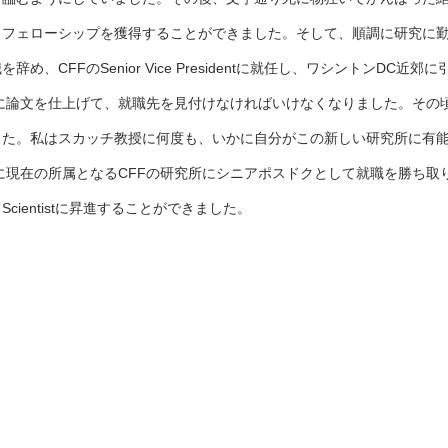
フェローシップを獲得することができました。そして、順調に研究に勤し
め、CFFのSenior Vice Presidentに就任し、ワシントンDC近
でに論文を仕上げて、就職先を見付けなければいけなくなりました。その頃
した。私はスカッチ教授に何度も、いかに自分がこの新しい研究所に有
年に現在の所属となるCFFの研究所にシニアポスドクとして就職を勝ち取
cientistに昇進することができました。