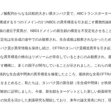
のアミノ酸配列からなる比較的大きい膜タンパク質で、ABCトランスポータ
を構成する５つのドメインの1つNBD1 の異常構造を引き起こす嚢胞性線
個の遺伝子変異が、NBD1ドメインの新生鎖の構造を不安定化させるこ
安定化は生合成の途中でのみ観察され、生合成後は観察されなかったた
パク質が異常情報を保持し続け、CFTRのタンパク質構造異常を引き
的な異常構造の検出はリボソームが存在しているときにのみ観察され、
こす機構に、多くの因子が関与していることが示されました。これらの
移的な生合成中間体の異常構造を修復したところ、最終的な全長CFTR
上をまとめると、私たちは、タンパク質の新生鎖（生合成中間体）が疾
実験的に証明しました。今後、新生鎖をターゲットとした新しい創薬研
この知見を活かした創薬研究を開始しており、来年の論文発表に向け、