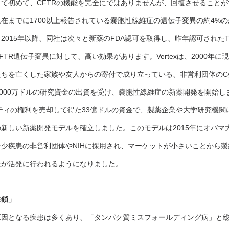
て初めて、CFTRの機能を完全にではありませんが、回復させること
在までに1700以上報告されている嚢胞性線維症の遺伝子変異の約4%
015年以降、同社は次々と新薬のFDA認可を取得し、昨年認可されたTrik
TR遺伝子変異に対して、高い効果があります。Vertexは、2000年に
亡くした家族や友人からの寄付で成り立っている、非営利団体のCystic F
F）より4000万ドルの研究資金の出資を受け、嚢胞性線維症の新薬開発を開始し
リティの権利を売却して得た33億ドルの資金で、製薬企業や大学研究機関
新しい新薬開発モデルを確立しました。このモデルは2015年にオバマ
少疾患の非営利団体やNIHに採用され、マーケットが小さいことから
発が活発に行われるようになりました。
鎖」 
原因となる疾患は多くあり、「タンパク質ミスフォールディング病」と