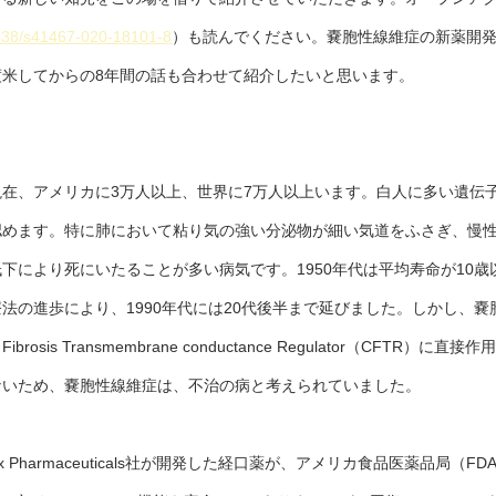
038/s41467-020-18101-8
）も読んでください。嚢胞性線維症の新薬開
渡米してからの8年間の話も合わせて紹介したいと思います。
在、アメリカに3万人以上、世界に7万人以上います。白人に多い遺伝
認めます。特に肺において粘り気の強い分泌物が細い気道をふさぎ、慢
下により死にいたることが多い病気です。1950年代は平均寿命が10歳
法の進歩により、1990年代には20代後半まで延びました。しかし、嚢
ibrosis Transmembrane conductance Regulator（CFTR）
ないため、嚢胞性線維症は、不治の病と考えられていました。
ex Pharmaceuticals社が開発した経口薬が、アメリカ食品医薬品局（