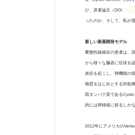
ひ、原著論文（DOI: 
10.1
ったのか、そして、私が
新しい新薬開発モデル
嚢胞性線維症の患者は、現
から様々な臓器に症状を
炎症を起こし、肺機能の低
物質をはじめとする対処療
因タンパク質であるCystic F
的には肺移植に頼るしか
2012年にアメリカのVert