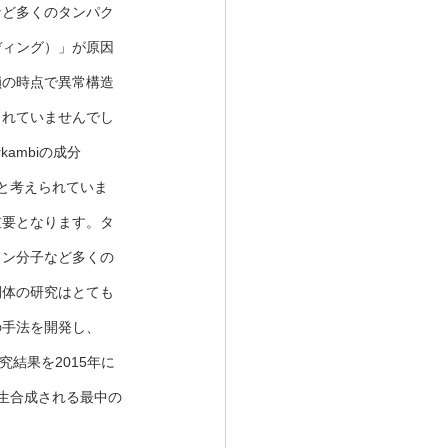
など多くのタンパク
ディング）」が原因
鎖の時点で異常構造
されていませんでし
kambiの成分
ると考えられていま
重要となります。タ
ロン分子など多くの
間体の研究はとても
の手法を開発し、
究結果を2015年に
ら生合成される最中の