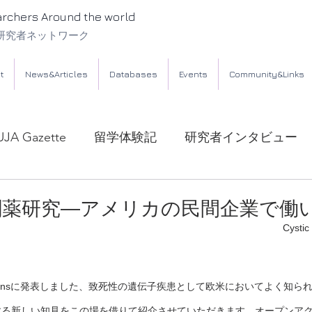
archers Around the world
研究者ネットワーク
t
News&Articles
Databases
Events
Community&Links
UJA Gazette
留学体験記
研究者インタビュー
創薬研究―アメリカの民間企業で働
Cystic
nicationsに発表しました、致死性の遺伝子疾患として欧米においてよく知
osis）に関する新しい知見をこの場を借りて紹介させていただきます。オープン