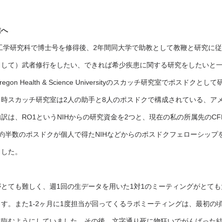
業へ
学工学研究科で博士号を修得後、2年間同大学で助教として教鞭と研究に
として）武者修行をしたい、できれば希少疾患に関する研究をしたいと
n Health & Science Universityのスカッチ研究室でポスドクとし
時スカッチ研究室は2人の助手と8人のポスドクで構成されている、ア
訳は、RO1というNIHからの研究資金を2つと、現在の私の所属先のCF
約半数のポスドクが個人で得たNIHなどからのポスドクフェローシップ
ました。
とても難しく、週1回の生データを用いた1対1のミーティングがとて
す。また1-2ヶ月に1度担当が回ってくるラボミーティングは、最初の
て臨むようにしていました。その後、文字通り死に物狂いでがんばった