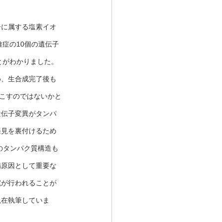
ーに属する塩素イオ
維症の10個の遺伝子
とがわかりました。
め、生合成完了後も
起こすのではないかと
遺伝子変異がタンパ
発見を裏付けるため
のタンパク質構造も
病原因として重要な
究が行われることが
現在執筆していま