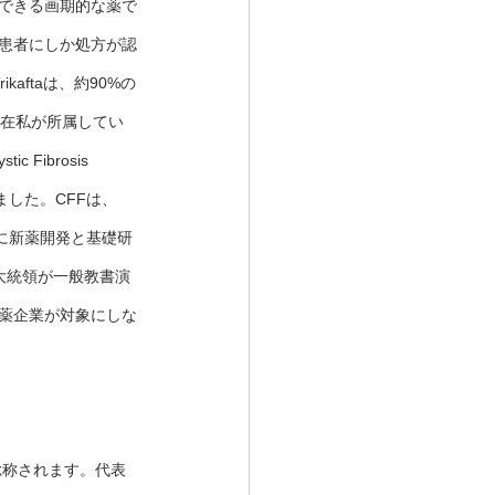
ができる画期的な薬で
の患者にしか処方が認
aftaは、約90%の
現在私が所属してい
ibrosis 
ました。CFFは、
に新薬開発と基礎研
大統領が一般教書演
製薬企業が対象にしな
総称されます。代表