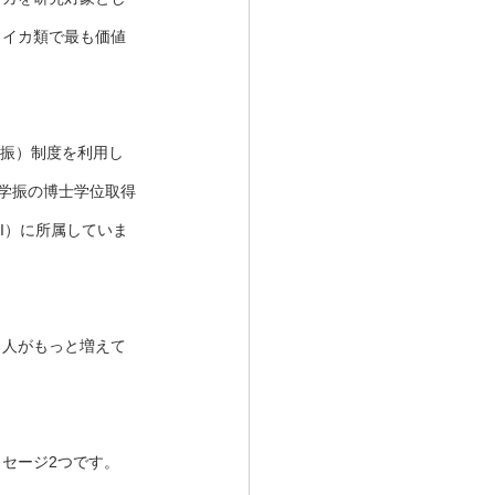
りイカ類で最も価値
学振）制度を利用し
、学振の博士学位取得
I）に所属していま
る人がもっと増えて
セージ2つです。