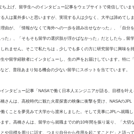
いう団体を立ち上げ、留学生へのインタビュー記事をウェブサイトで発信してい
する人は案外多いと思いますが、実現する人は少なく、大半は諦めてし
た理由が、「情報がなくて海外への一歩を踏み出せなかった」、「自分
思った」、「そもそも留学の選択肢が浮かばなかった」だとしたら，留
もしれません。そこで私たちは，少しでも多くの方に研究留学に興味を
学生や留学経験者にインタビューし、生の声をお届けしています。特に
」など、普段あまり知る機会の少ない留学にスポットを当てています。
インタビュー記事「NASAで働く日本人エンジニアが語る、目標を叶
橋さんは、高校時代に観た火星探査の映像に衝撃を受け、NASAのJPL
で働くことを夢見みて大学から渡米しました。そして見事にJPLへ就職
ます。高橋さんは、留学から就職までの約10年間を振り返り、「大切
ことや目標を周りに話す、つまり自分から作用を起こすことだ」と語っ