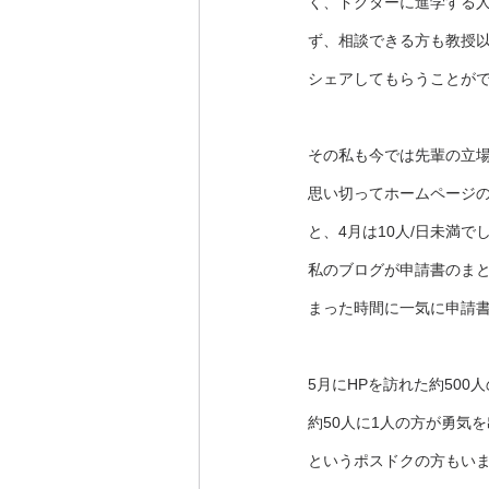
く、ドクターに進学する
ず、相談できる方も教授
シェアしてもらうことが
その私も今では先輩の立
思い切ってホームページ
と、4月は10人/日未満で
私のブログが申請書のま
まった時間に一気に申請
5月にHPを訪れた約50
約50人に1人の方が勇気
というポスドクの方もい