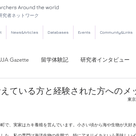
archers Around the world
研究者ネットワーク
t
News&Articles
Databases
Events
Community&Links
UJA Gazette
留学体験記
研究者インタビュー
考えている方と経験された方へのメ
東京
師町で、実家はカキ養殖を営んでいます。小さい頃から海や生物が大好
ました。私の専門は海洋生物の生態で、特にアオリイカという美味しい