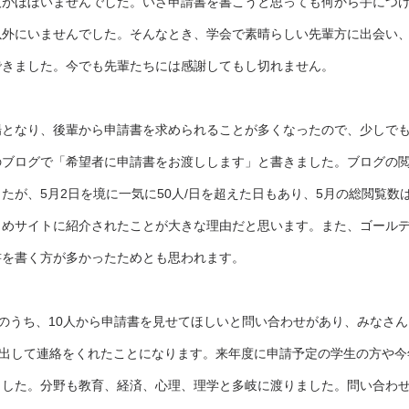
人がほぼいませんでした。いざ申請書を書こうと思っても何から手につ
以外にいませんでした。そんなとき、学会で素晴らしい先輩方に出会い
できました。今でも先輩たちには感謝してもし切れません。
場となり、後輩から申請書を求められることが多くなったので、少しで
のブログで「希望者に申請書をお渡しします」と書きました。ブログの
したが、5月2日を境に一気に50人/日を超えた日もあり、5月の総閲覧数
とめサイトに紹介されたことが大きな理由だと思います。また、ゴール
書を書く方が多かったためとも思われます。
0人のうち、10人から申請書を見せてほしいと問い合わせがあり、みなさ
を出して連絡をくれたことになります。来年度に申請予定の学生の方や
ました。分野も教育、経済、心理、理学と多岐に渡りました。問い合わ