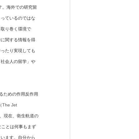
ます。海外での研究留
まっているのではな
を取り巻く環境で
学に関する情報を得
持ったり実現しても
「社会人の留学」や
えるための作用反作用
（
The Jet 
し、現在、衛生軌道の
なことは何事もまず
ています。自分から