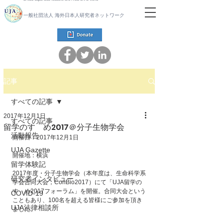
一般社団法人 海外日本人研究者ネットワーク
記事
すべての記事
2017年12月1日
すべての記事
留学のすゝめ2017＠分子生物学会
活動報告
開催日：2017年12月1日
UJA Gazette
開催地：横浜
留学体験記
2017年度・分子生物学会（本年度は、生命科学系
研究者インタビュー
学会合同大会；ConBio2017）にて「UJA留学の
すゝめ2017フォーラム」を開催。合同大会という
COVID-19
こともあり、100名を超える皆様にご参加を頂き
UJA法律相談所
ました。