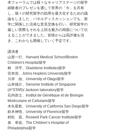
本フォーラムでは様々なキャリアステージの留学
経験者のプレゼンを通して世界の「今」を共有
し，個々の研究留学の効用を最大化するための議
論をしました．パネルディスカッションでも、留
学に関係した活発な意見交換を行い、研究留学の
厳しい実際もそれを上回る魅力の両面について伝
えることができました。皆様からは高評価を頂
き、これからも開催していく予定です。
講演者
山形一行、Harvard Medical School/Boston 
Children's Hospital留学
林　洋平、Gladstone Institutes留学
宮本崇、Johns Hopkins University留学
川岸　由、University of Otago留学
山本雄介、Genome Institute of Singapore 
(A*STAR)/ Jackson laboratory留学
石内崇士、Institut de Génétique et de Biologie 
Moléculaire et Cellulaire留学
木矢星歌、University of California San Diego留学
鈴木伸悟、University of Florence留学
村松　昌、Roswell Park Cancer Institute留学
泉　幸佑、The Children’s Hospital of 
Philadelphia留学