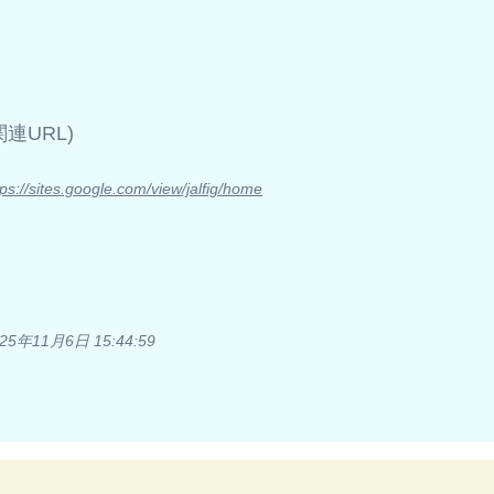
(関連URL)
tps://sites.google.com/view/jalfig/home
25年11月6日 15:44:59