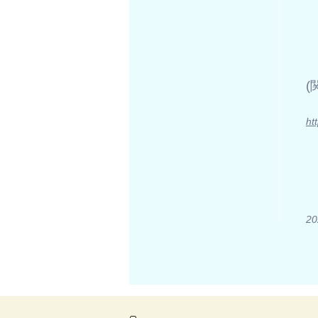
​
ht
20