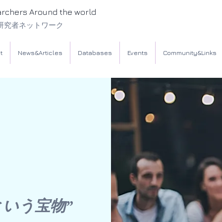
archers Around the world
研究者ネットワーク
t
News&Articles
Databases
Events
Community&Links
回
という宝物”