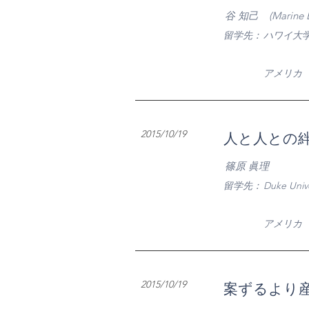
谷 知己 (Marine Biol
​留学先：
ハワイ大
​アメリカ
2015/10/19
人と人との
篠原 眞理
​留学先：
Duke Uni
​アメリカ
2015/10/19
案ずるより