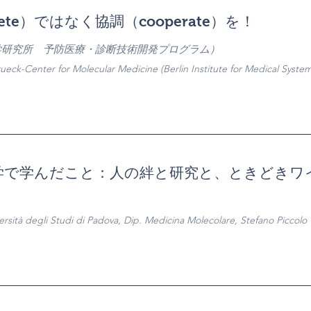
ete）ではなく協調（cooperate）を！
学研究所 予防医療・診断技術開発プログラム）
eck-Center for Molecular Medicine (Berlin Institute for Medical System
）
学で学んだこと：人の絆と研究と、ときどきワ
iversità degli Studi di Padova, Dip. Medicina Molecolare, Stefano Piccolo