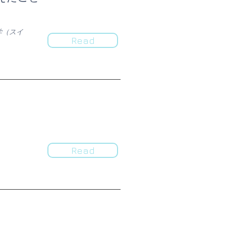
学（スイ
Read
Read