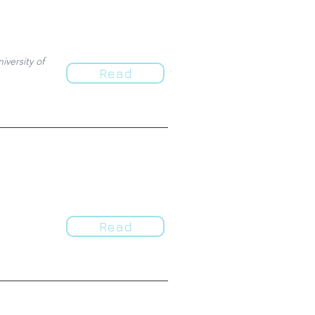
versity of
Read
Read