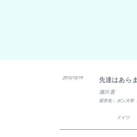
2015/10/19
先達はあら
陽川 憲
​留学先：
ボン大学
​ドイツ