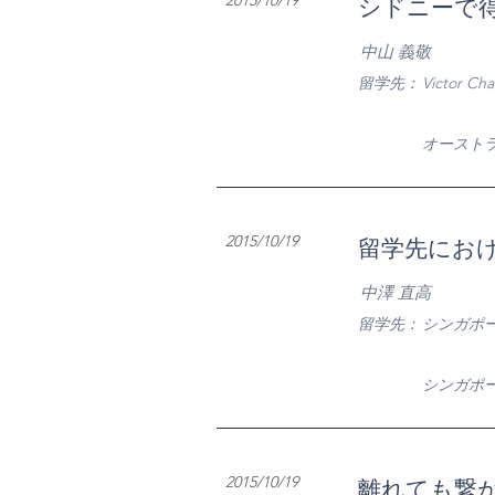
2015/10/19
シドニーで得
中山 義敬
​留学先：
Victor Cha
​オースト
2015/10/19
留学先におけ
中澤 直高
​留学先：
シンガポ
​シンガポ
2015/10/19
離れても繋