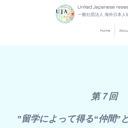
United Japanese rese
一般社団法人 海外日本人
Home
Abou
第７
”留学によって得る“仲間”