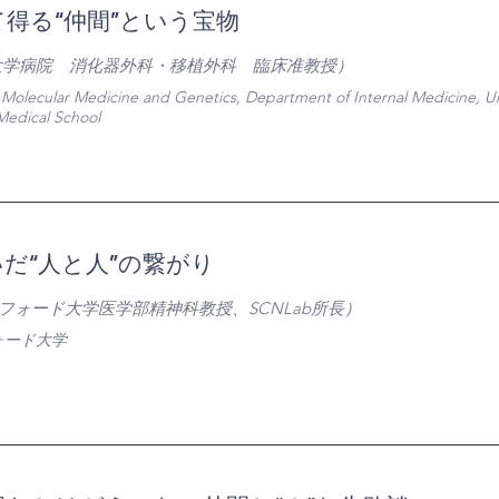
得る“仲間”という宝物
大学病院 消化器外科・移植外科 臨床准教授）
f Molecular Medicine and Genetics, Department of Internal Medicine, Uni
Medical School
だ“人と人”の繋がり
フォード大学医学部精神科教授、SCNLab所長）
ォード大学