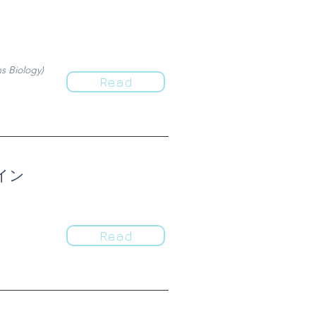
s Biology)
Read
イン
Read