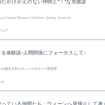
たかけがえのない仲間と“！”な失敗談
ng Cardiac Research Institute, Sydney, Australia
ラリア
る体験談-人間関係にフォーカスして-
ール国立大学メカノバイオロジー研究所
ール
がっている仲間たち：ウィーンへ里帰りして考