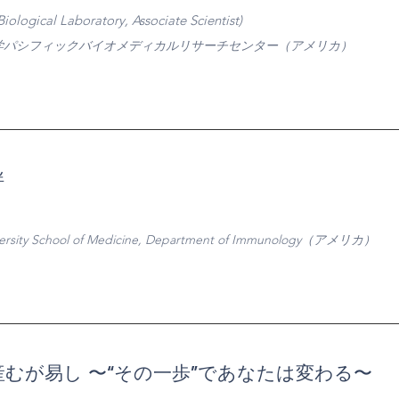
ogical Laboratory, Associate Scientist)
学パシフィックバイオメディカルリサーチセンター（アメリカ）
絆
versity School of Medicine, Department of Immunology（アメリカ）
産むが易し 〜“その一歩”であなたは変わる〜