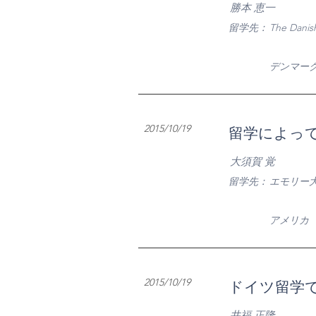
勝本 恵一
​留学先：
The Dani
​デンマー
2015/10/19
留学によって
大須賀 覚
​留学先：
エモリー
​アメリカ
2015/10/19
ドイツ留学
井福 正隆