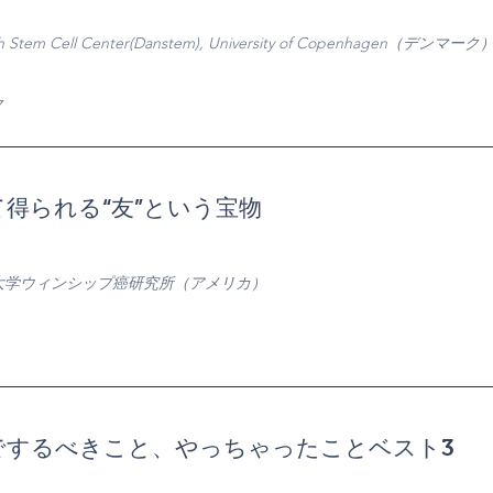
sh Stem Cell Center(Danstem), University of Copenhagen（デンマーク
ク
得られる“友”という宝物
大学ウィンシップ癌研究所（アメリカ）
でするべきこと、やっちゃったことベスト3