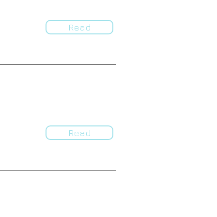
）
Read
Read