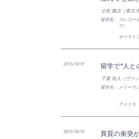
土松 隆志（東京
​留学先：
グレゴー
ス）
​オースト
2015/10/19
留学で“人と
千葉 拓人（ヴァ
​留学先：
メリーラ
​アメリカ
2015/10/19
異質の衝突