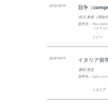
​2015/10/19
競争（comp
村川 泰裕（理化
​留学先：
Max-Delbru
（ドイツ
​ドイツ
2015/10/19
イタリア留
藤村 篤史
​留学先：
Italia, Un
​イタリア