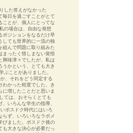
きりした答えがなかった
て毎日を過ごすことがとて
ることが、個人にとってな
 私の場合は、自由な発想
できるポジションをなるだけ早
うしても世界的に一流の独
を組んで問題に取り組みた
はまったく惜しまない覚悟
と興味津々でしたが、私は
ろうかという、とても大き
ん学ぶことがありました。
のか、それをどう同定する
けわかった程度でした。き
らに増したことだと思いま
としては、おそらくとても
げ、いろんな学生の指導、
長いポスドク時代にはいろ
ならず、いろいろなラボメ
学びました。ポスドク後の
ても大きな決心が必要だっ