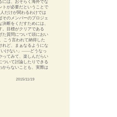
るには、おそらく海外でな
ントが必要だということで
1人だけが関わるわけでは
ばそのメンバーのプロジェ
な決断をくだすためには、
す。目標がクリアである
げた質問について頭におい
に、こう言われて納得した
けれど、まぁなるようにな
ていけない」――どうなっ
やってみて、楽しんだらい
onについて討論したりできる
わからないことも、実際は
2015/11/19