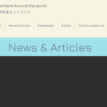
archers Around the world
研究者ネットワーク
t
News&Articles
Databases
Events
Community&Links
News & Articles
Latest News