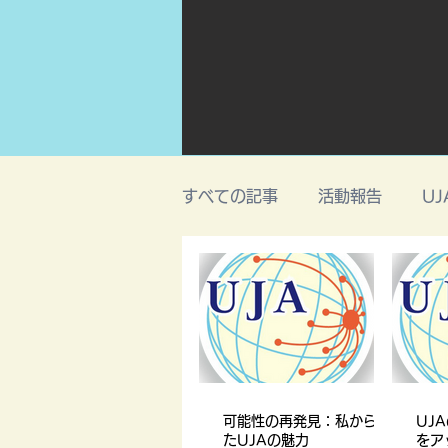
すべての記事
活動報告
UJ
可能性の再発見：私からみ
UJ
たUJAの魅力
をア