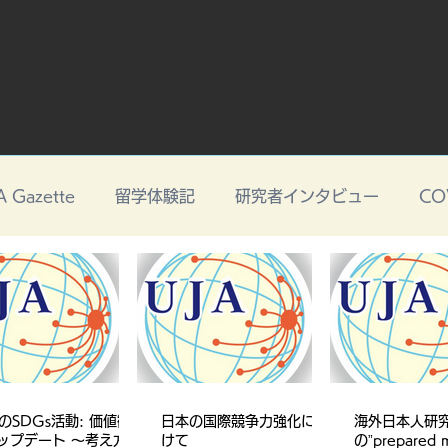
A Gazette
留学体験記
研究者インタビュー
CO
AのSDGs活動: 価値観
日本の国際競争力強化に向
海外日本人研
ップデート 〜考え方を
けて
の”prepared